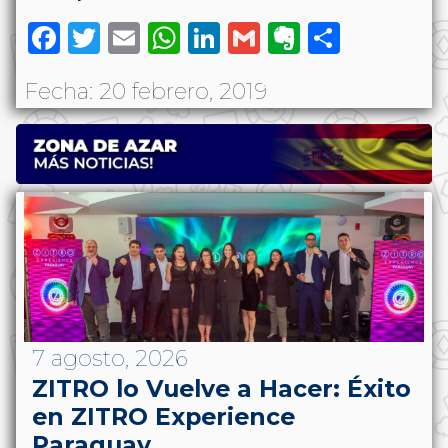
Facebook
Twitter
Email
WhatsApp
LinkedIn
Gmail
Evernote
Share
Fecha: 20 febrero, 2019
7 agosto, 2026
ZITRO lo Vuelve a Hacer: Éxito
en ZITRO Experience
Paraguay