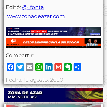
Editó:
@_fonta
www.zonadeazar.com
Compartir:
Facebook
Twitter
Email
WhatsApp
LinkedIn
Gmail
Evernote
Share
Fecha: 12 agosto, 2020