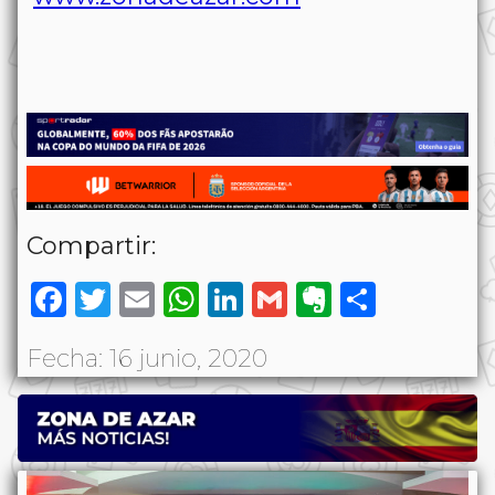
Compartir:
Facebook
Twitter
Email
WhatsApp
LinkedIn
Gmail
Evernote
Share
Fecha: 16 junio, 2020