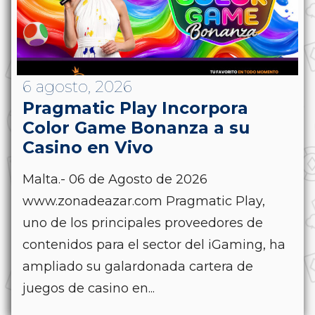
6 agosto, 2026
Pragmatic Play Incorpora
Color Game Bonanza a su
Casino en Vivo
Malta.- 06 de Agosto de 2026
www.zonadeazar.com Pragmatic Play,
uno de los principales proveedores de
contenidos para el sector del iGaming, ha
ampliado su galardonada cartera de
juegos de casino en...