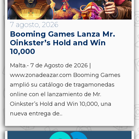
7 agosto, 2026
Booming Games Lanza Mr.
Oinkster’s Hold and Win
10,000
Malta.- 7 de Agosto de 2026 |
www.zonadeazar.com Booming Games
amplió su catálogo de tragamonedas
online con el lanzamiento de Mr.
Oinkster’s Hold and Win 10,000, una
nueva entrega de...