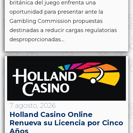
británica del juego enfrenta una
oportunidad para presentar ante la
Gambling Commission propuestas
destinadas a reducir cargas regulatorias
desproporcionadas....
7 agosto, 2026
Holland Casino Online
Renueva su Licencia por Cinco
Años