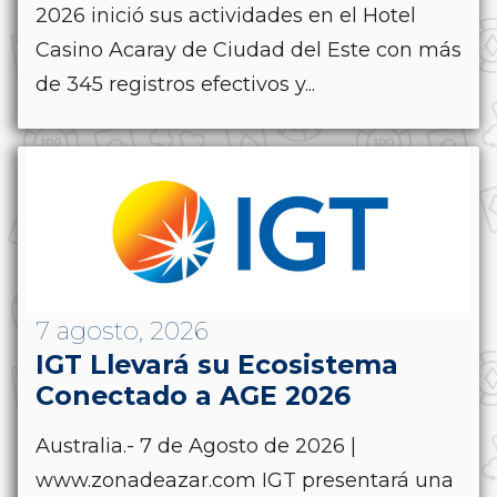
2026 inició sus actividades en el Hotel
Casino Acaray de Ciudad del Este con más
de 345 registros efectivos y...
7 agosto, 2026
IGT Llevará su Ecosistema
Conectado a AGE 2026
Australia.- 7 de Agosto de 2026 |
www.zonadeazar.com IGT presentará una