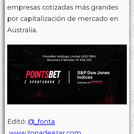
empresas cotizadas más grandes
por capitalización de mercado en
Australia.
Editó:
@_fonta
www.zonadeazar.com