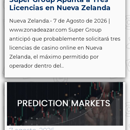
Licencias en Nueva Zelanda
Nueva Zelanda.- 7 de Agosto de 2026 |
www.zonadeazar.com Super Group
anticipó que probablemente solicitará tres
licencias de casino online en Nueva
Zelanda, el máximo permitido por
operador dentro del...