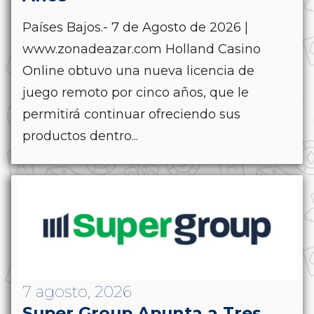
Países Bajos.- 7 de Agosto de 2026 |
www.zonadeazar.com Holland Casino
Online obtuvo una nueva licencia de
juego remoto por cinco años, que le
permitirá continuar ofreciendo sus
productos dentro...
7 agosto, 2026
Super Group Apunta a Tres