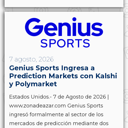
7 agosto, 2026
Genius Sports Ingresa a
Prediction Markets con Kalshi
y Polymarket
Estados Unidos.- 7 de Agosto de 2026 |
www.zonadeazar.com Genius Sports
ingresó formalmente al sector de los
mercados de predicción mediante dos