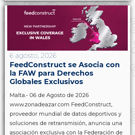
6 agosto, 2026
FeedConstruct se Asocia con
la FAW para Derechos
Globales Exclusivos
Malta.- 06 de Agosto de 2026
www.zonadeazar.com FeedConstruct,
proveedor mundial de datos deportivos y
soluciones de retransmisión, anuncia una
asociación exclusiva con la Federación de