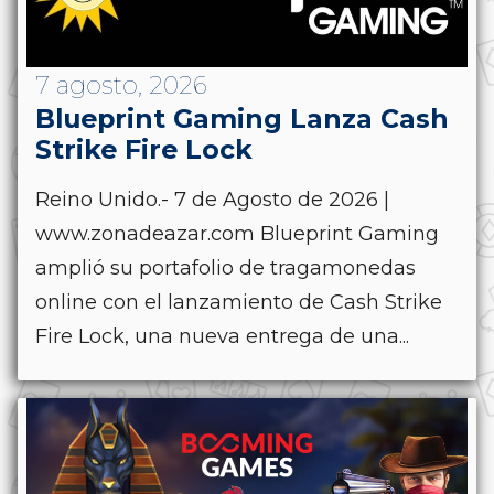
7 agosto, 2026
Blueprint Gaming Lanza Cash
Strike Fire Lock
Reino Unido.- 7 de Agosto de 2026 |
www.zonadeazar.com Blueprint Gaming
amplió su portafolio de tragamonedas
online con el lanzamiento de Cash Strike
Fire Lock, una nueva entrega de una...