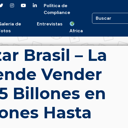
Política de
Compliance
Galeria de
Entrevistas
Fotos
Africa
r Brasil – La
tende Vender
5 Billones en
iones Hasta