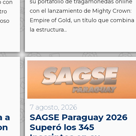
su portafolio de tragamonedas online
ó con
con el lanzamiento de Mighty Crown:
tro
Empire of Gold, un título que combina
ioso
la estructura...
7 agosto, 2026
a a
SAGSE Paraguay 2026
on
Superó los 345