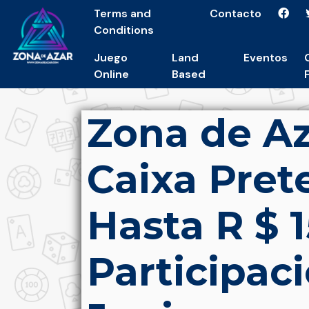
Terms and
Contacto
Conditions
Juego
Land
Eventos
Online
Based
Zona de Aza
Caixa Pre
Hasta R $ 1
Participac