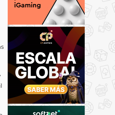
as
y
l