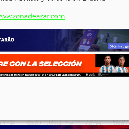
ww.zonadeazar.com
p
n
l
ernote
Share