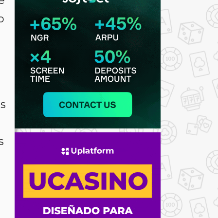
e
o
es
s