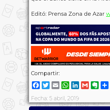
Editó: Prensa Zona de Azar
w
Compartir:
Facebook
Twitter
Email
WhatsAp
LinkedI
Gmai
Ev
Fecha: 5 abril, 2019