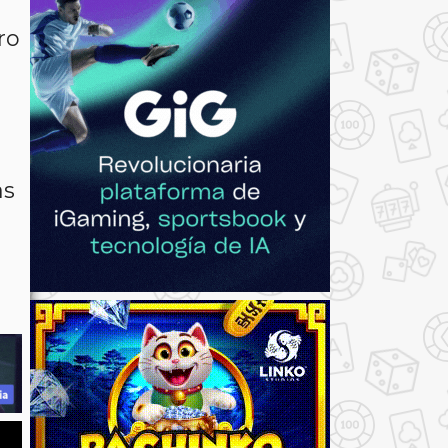
ro
as