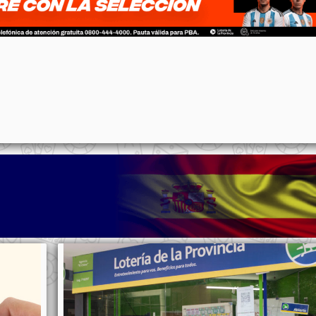
p
n
l
ernote
Share