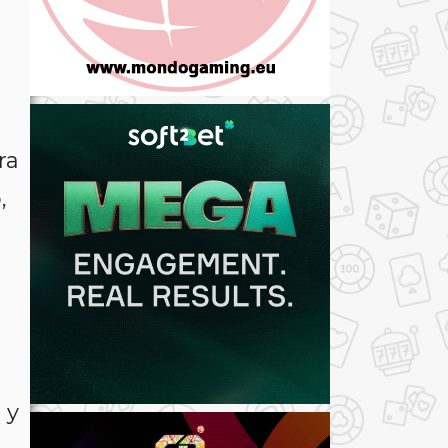
ra
,
 y