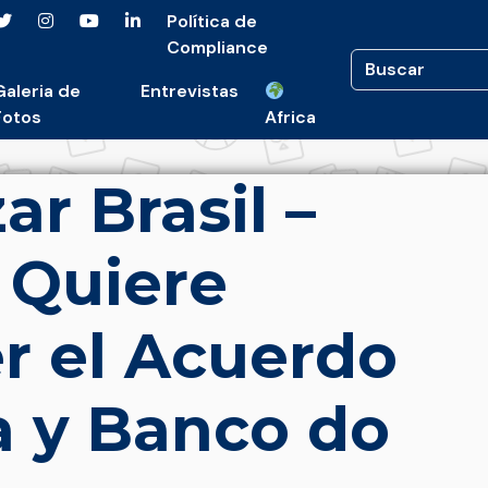
Política de
Compliance
Galeria de
Entrevistas
Fotos
Africa
r Brasil –
Quiere
r el Acuerdo
a y Banco do