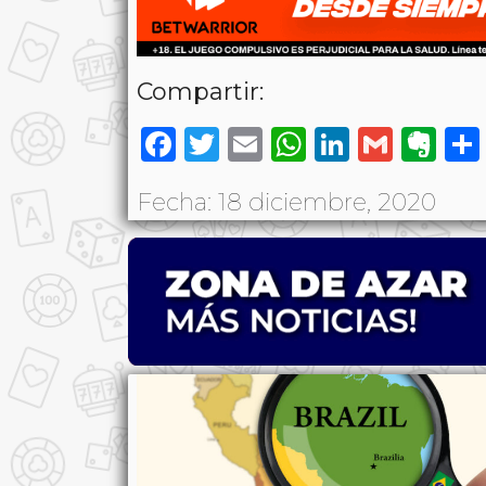
Compartir:
Facebook
Twitter
Email
WhatsAp
LinkedI
Gmai
Ev
Fecha: 18 diciembre, 2020