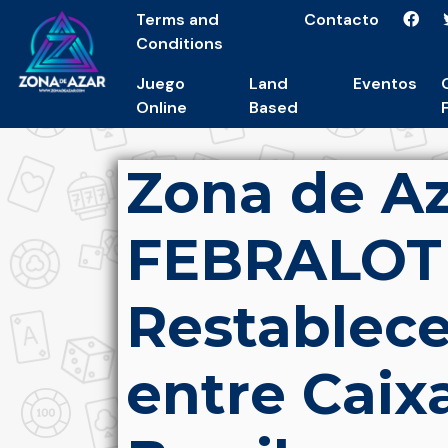
Terms and
Contacto
Conditions
Juego
Land
Eventos
Online
Based
Zona de Aza
FEBRALOT 
Restablece
entre Caix