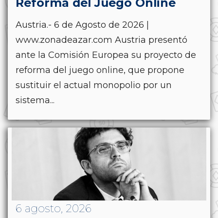
Reforma del Juego Online
Austria.- 6 de Agosto de 2026 |
www.zonadeazar.com Austria presentó
ante la Comisión Europea su proyecto de
reforma del juego online, que propone
sustituir el actual monopolio por un
sistema...
6 agosto, 2026