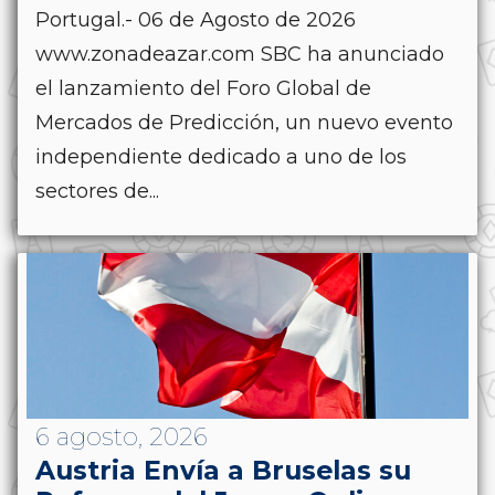
Portugal.- 06 de Agosto de 2026
www.zonadeazar.com SBC ha anunciado
el lanzamiento del Foro Global de
Mercados de Predicción, un nuevo evento
independiente dedicado a uno de los
sectores de...
6 agosto, 2026
Austria Envía a Bruselas su