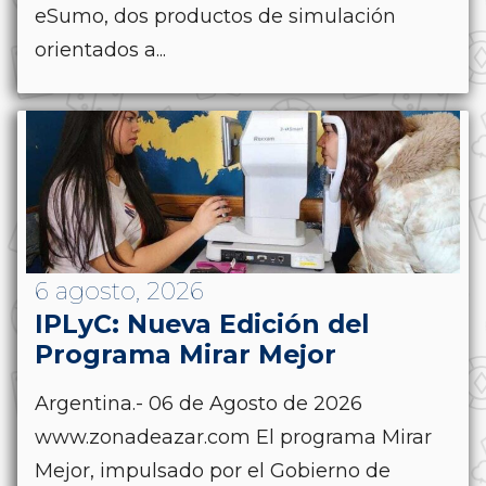
eSumo, dos productos de simulación
orientados a...
6 agosto, 2026
IPLyC: Nueva Edición del
Programa Mirar Mejor
Argentina.- 06 de Agosto de 2026
www.zonadeazar.com El programa Mirar
Mejor, impulsado por el Gobierno de