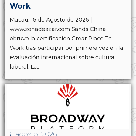
Work
Macau.- 6 de Agosto de 2026 |
www.zonadeazar.com Sands China
obtuvo la certificación Great Place To
Work tras participar por primera vez en la
evaluación internacional sobre cultura
laboral. La...
6 agosto, 2026