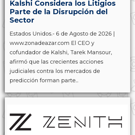
Kalshi Considera los Litigios
Parte de la Disrupción del
Sector
Estados Unidos.- 6 de Agosto de 2026 |
www.zonadeazar.com El CEO y
cofundador de Kalshi, Tarek Mansour,
afirmó que las crecientes acciones
judiciales contra los mercados de
predicción forman parte...