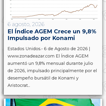
6 agosto, 2026
El Índice AGEM Crece un 9,8%
Impulsado por Konami
Estados Unidos.- 6 de Agosto de 2026 |
www.zonadeazar.com El Índice AGEM
aumentó un 9,8% mensual durante julio
de 2026, impulsado principalmente por el
desempeño bursátil de Konami y
Aristocrat...