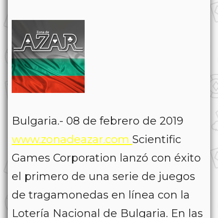
Bulgaria.- 08 de febrero de 2019
www.zonadeazar.com
Scientific
Games Corporation lanzó con éxito
el primero de una serie de juegos
de tragamonedas en línea con la
Lotería Nacional de Bulgaria. En las