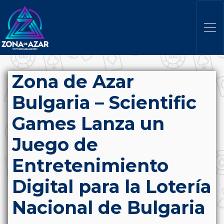
Zona de Azar
Bulgaria – Scientific
Games Lanza un
Juego de
Entretenimiento
Digital para la Lotería
Nacional de Bulgaria