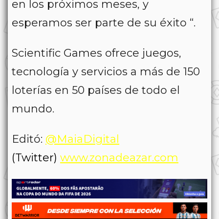
en los próximos meses, y
esperamos ser parte de su éxito “.
Scientific Games ofrece juegos,
tecnología y servicios a más de 150
loterías en 50 países de todo el
mundo.
Editó:
@MaiaDigital
(Twitter)
www.zonadeazar.com