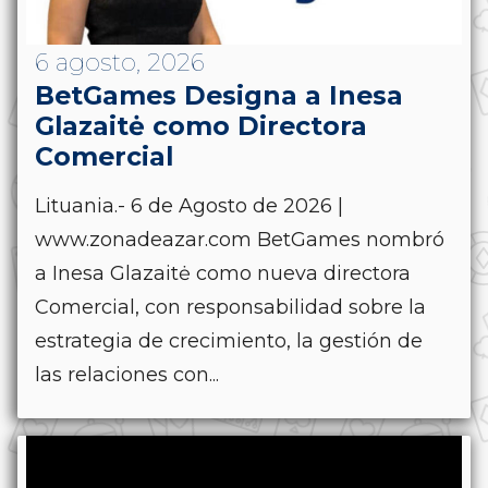
6 agosto, 2026
BetGames Designa a Inesa
Glazaitė como Directora
Comercial
Lituania.- 6 de Agosto de 2026 |
www.zonadeazar.com BetGames nombró
a Inesa Glazaitė como nueva directora
Comercial, con responsabilidad sobre la
estrategia de crecimiento, la gestión de
las relaciones con...