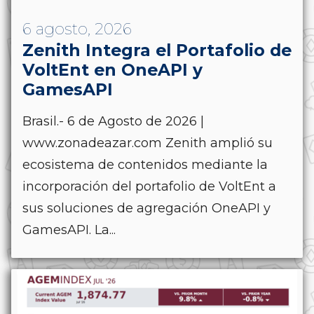
6 agosto, 2026
Zenith Integra el Portafolio de
VoltEnt en OneAPI y
GamesAPI
Brasil.- 6 de Agosto de 2026 |
www.zonadeazar.com Zenith amplió su
ecosistema de contenidos mediante la
incorporación del portafolio de VoltEnt a
sus soluciones de agregación OneAPI y
GamesAPI. La...