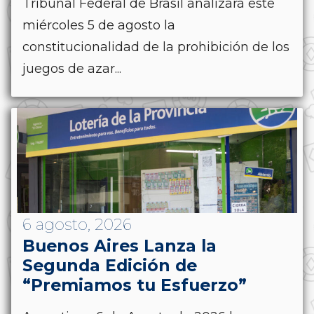
Tribunal Federal de Brasil analizará este
miércoles 5 de agosto la
constitucionalidad de la prohibición de los
juegos de azar...
6 agosto, 2026
Buenos Aires Lanza la
Segunda Edición de
“Premiamos tu Esfuerzo”