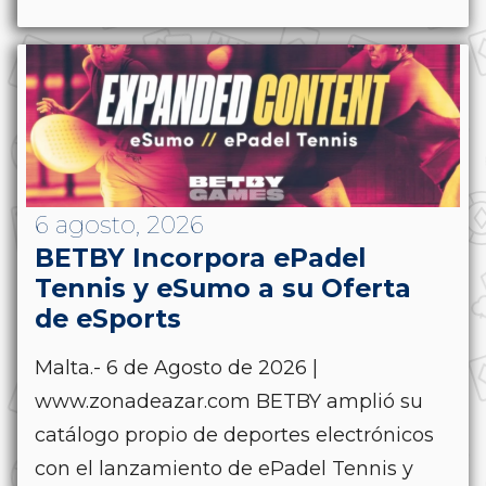
6 agosto, 2026
BETBY Incorpora ePadel
Tennis y eSumo a su Oferta
de eSports
Malta.- 6 de Agosto de 2026 |
www.zonadeazar.com BETBY amplió su
catálogo propio de deportes electrónicos
con el lanzamiento de ePadel Tennis y