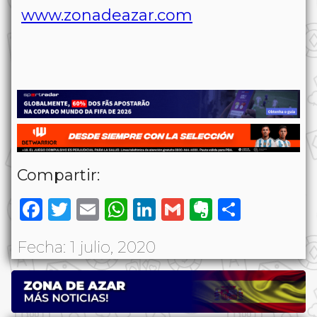
www.zonadeazar.com
Compartir:
Facebook
Twitter
Email
WhatsApp
LinkedIn
Gmail
Evernote
Share
Fecha: 1 julio, 2020