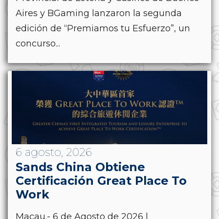
Aires y BGaming lanzaron la segunda
edición de “Premiamos tu Esfuerzo”, un
concurso...
6 agosto, 2026
Sands China Obtiene
Certificación Great Place To
Work
Macau.- 6 de Agosto de 2026 |