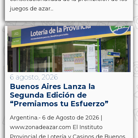
juegos de azar...
6 agosto, 2026
Buenos Aires Lanza la
Segunda Edición de
“Premiamos tu Esfuerzo”
Argentina.- 6 de Agosto de 2026 |
www.zonadeazar.com El Instituto
Provincial de Lotería y Casinos de Buenos