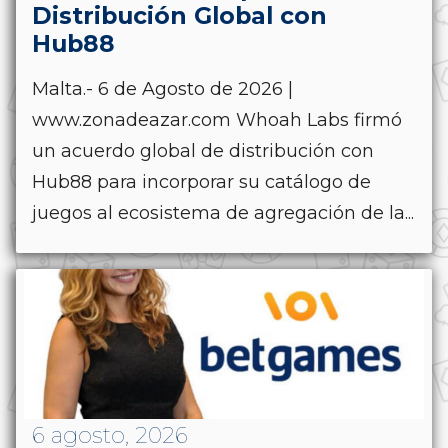
Distribución Global con
Hub88
Malta.- 6 de Agosto de 2026 |
www.zonadeazar.com Whoah Labs firmó
un acuerdo global de distribución con
Hub88 para incorporar su catálogo de
juegos al ecosistema de agregación de la...
6 agosto, 2026