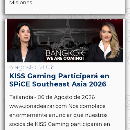
Misiones...
6 agosto, 2026
KISS Gaming Participará en
SPiCE Southeast Asia 2026
Tailandia.- 06 de Agosto de 2026
www.zonadeazar.com Nos complace
enormemente anunciar que nuestros
socios de KISS Gaming participarán en