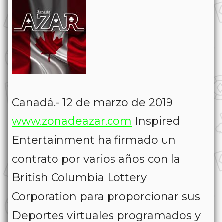
Canadá.- 12 de marzo de 2019
www.zonadeazar.com
Inspired
Entertainment ha firmado un
contrato por varios años con la
British Columbia Lottery
Corporation para proporcionar sus
Deportes virtuales programados y