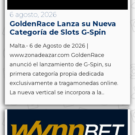
6 agosto, 2026
GoldenRace Lanza su Nueva
Categoría de Slots G-Spin
Malta.- 6 de Agosto de 2026 |
www.zonadeazar.com GoldenRace
anunció el lanzamiento de G-Spin, su
primera categoría propia dedicada
exclusivamente a tragamonedas online.
La nueva vertical se incorpora a la...