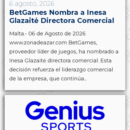
6 agosto, 2026
BetGames Nombra a Inesa
Glazaitė Directora Comercial
Malta.- 06 de Agosto de 2026
www.zonadeazar.com BetGames,
proveedor líder de juegos, ha nombrado a
Inesa Glazaitė directora comercial. Esta
decisión refuerza el liderazgo comercial
de la empresa, que continúa...