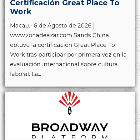
Certificación Great Place To
Work
Macau.- 6 de Agosto de 2026 |
www.zonadeazar.com Sands China
obtuvo la certificación Great Place To
Work tras participar por primera vez en la
evaluación internacional sobre cultura
laboral. La...