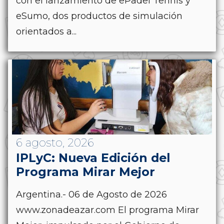
con el lanzamiento de ePadel Tennis y
eSumo, dos productos de simulación
orientados a...
6 agosto, 2026
IPLyC: Nueva Edición del
Programa Mirar Mejor
Argentina.- 06 de Agosto de 2026
www.zonadeazar.com El programa Mirar