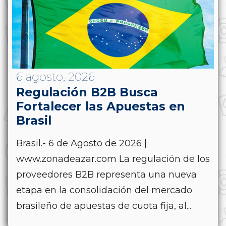
6 agosto, 2026
Regulación B2B Busca
Fortalecer las Apuestas en
Brasil
Brasil.- 6 de Agosto de 2026 |
www.zonadeazar.com La regulación de los
proveedores B2B representa una nueva
etapa en la consolidación del mercado
brasileño de apuestas de cuota fija, al...