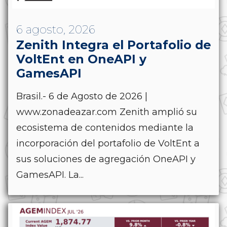
6 agosto, 2026
Zenith Integra el Portafolio de
VoltEnt en OneAPI y
GamesAPI
Brasil.- 6 de Agosto de 2026 |
www.zonadeazar.com Zenith amplió su
ecosistema de contenidos mediante la
incorporación del portafolio de VoltEnt a
sus soluciones de agregación OneAPI y
GamesAPI. La...