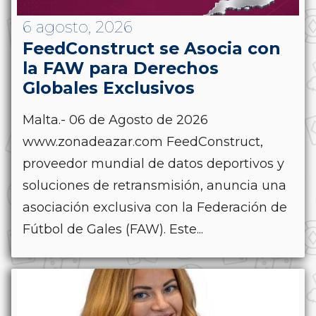
6 agosto, 2026
FeedConstruct se Asocia con
la FAW para Derechos
Globales Exclusivos
Malta.- 06 de Agosto de 2026
www.zonadeazar.com FeedConstruct,
proveedor mundial de datos deportivos y
soluciones de retransmisión, anuncia una
asociación exclusiva con la Federación de
Fútbol de Gales (FAW). Este...