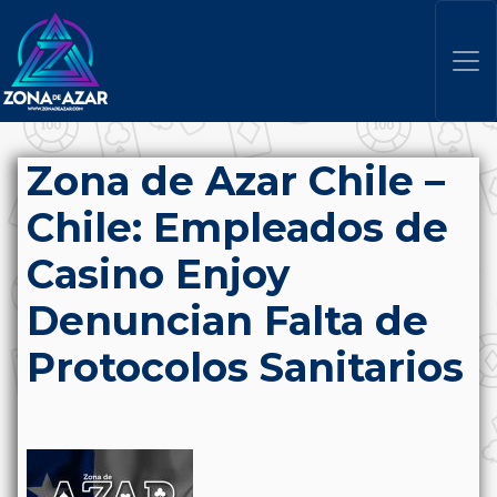
Zona de Azar Chile –
Chile: Empleados de
Casino Enjoy
Denuncian Falta de
Protocolos Sanitarios