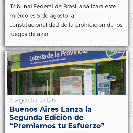
Tribunal Federal de Brasil analizará este
miércoles 5 de agosto la
constitucionalidad de la prohibición de los
juegos de azar...
6 agosto, 2026
Buenos Aires Lanza la
Segunda Edición de
“Premiamos tu Esfuerzo”