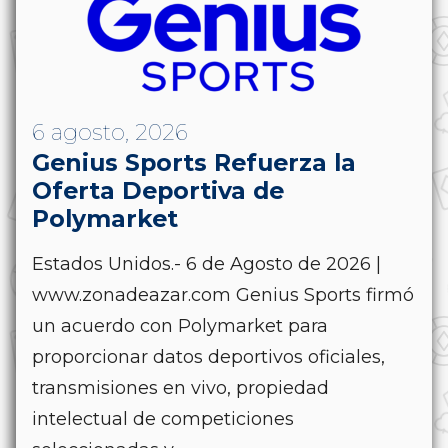
6 agosto, 2026
Genius Sports Refuerza la
Oferta Deportiva de
Polymarket
Estados Unidos.- 6 de Agosto de 2026 |
www.zonadeazar.com Genius Sports firmó
un acuerdo con Polymarket para
proporcionar datos deportivos oficiales,
transmisiones en vivo, propiedad
intelectual de competiciones