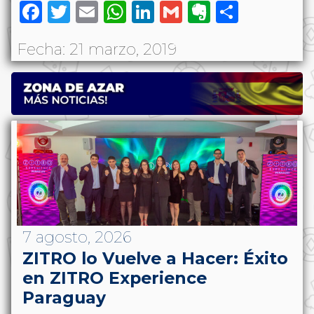
Facebook
Twitter
Email
WhatsApp
LinkedIn
Gmail
Evernote
Share
Fecha: 21 marzo, 2019
7 agosto, 2026
ZITRO lo Vuelve a Hacer: Éxito
en ZITRO Experience
Paraguay