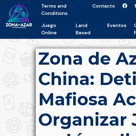
Terms and
Contacto
Conditions
Juego
Land
Eventos
Online
Based
Zona de Az
China: De
Mafiosa A
Organizar 