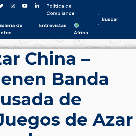
Política de
Compliance
Galeria de
Entrevistas
Fotos
Africa
ar China –
tienen Banda
cusada de
Juegos de Azar