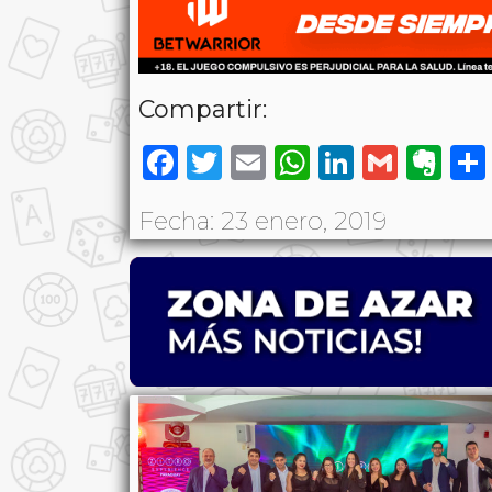
Compartir:
Facebook
Twitter
Email
WhatsAp
LinkedI
Gmai
Ev
Fecha: 23 enero, 2019