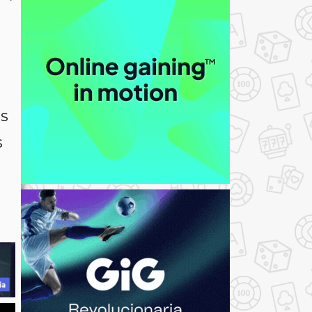
o
es
s