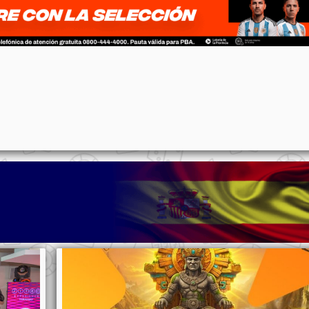
p
n
l
ernote
Share