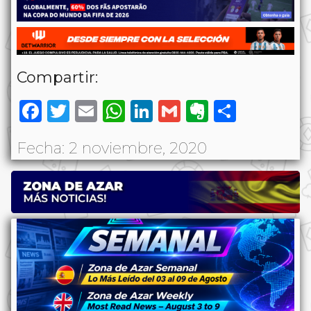
Compartir:
Facebook
Twitter
Email
WhatsApp
LinkedIn
Gmail
Evernote
Share
Fecha: 2 noviembre, 2020