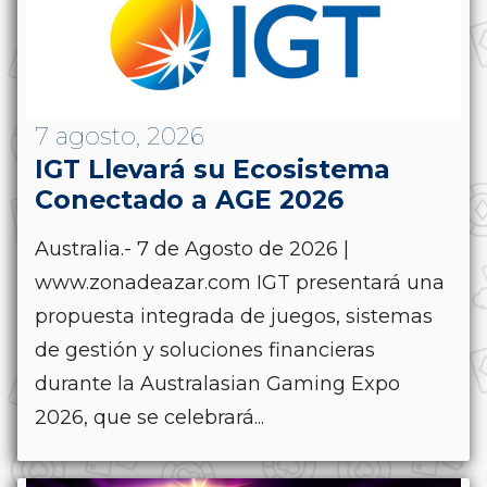
7 agosto, 2026
IGT Llevará su Ecosistema
Conectado a AGE 2026
Australia.- 7 de Agosto de 2026 |
www.zonadeazar.com IGT presentará una
propuesta integrada de juegos, sistemas
de gestión y soluciones financieras
durante la Australasian Gaming Expo
2026, que se celebrará...