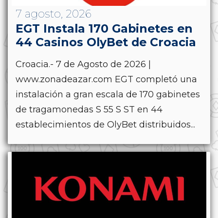
7 agosto, 2026
EGT Instala 170 Gabinetes en
44 Casinos OlyBet de Croacia
Croacia.- 7 de Agosto de 2026 |
www.zonadeazar.com EGT completó una
instalación a gran escala de 170 gabinetes
de tragamonedas S 55 S ST en 44
establecimientos de OlyBet distribuidos...