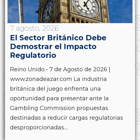
7 agosto, 2026
El Sector Británico Debe
Demostrar el Impacto
Regulatorio
Reino Unido.- 7 de Agosto de 2026 |
www.zonadeazar.com La industria
británica del juego enfrenta una
oportunidad para presentar ante la
Gambling Commission propuestas
destinadas a reducir cargas regulatorias
desproporcionadas....