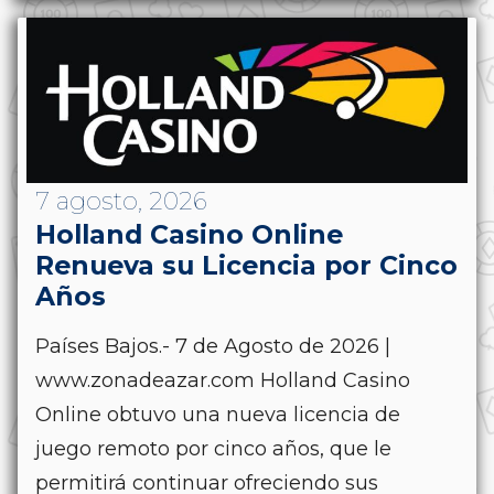
7 agosto, 2026
Holland Casino Online
Renueva su Licencia por Cinco
Años
Países Bajos.- 7 de Agosto de 2026 |
www.zonadeazar.com Holland Casino
Online obtuvo una nueva licencia de
juego remoto por cinco años, que le
permitirá continuar ofreciendo sus