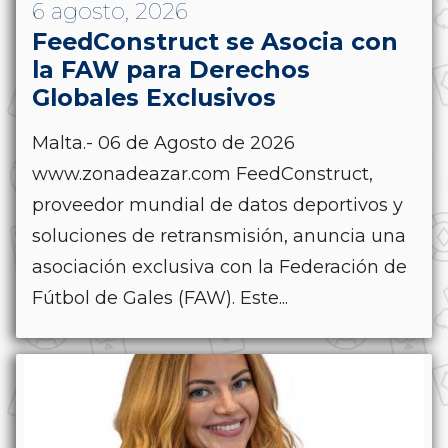
6 agosto, 2026
FeedConstruct se Asocia con
la FAW para Derechos
Globales Exclusivos
Malta.- 06 de Agosto de 2026
www.zonadeazar.com FeedConstruct,
proveedor mundial de datos deportivos y
soluciones de retransmisión, anuncia una
asociación exclusiva con la Federación de
Fútbol de Gales (FAW). Este...