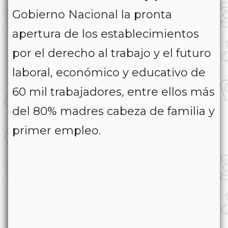
Gobierno Nacional la pronta
apertura de los establecimientos
por el derecho al trabajo y el futuro
laboral, económico y educativo de
60 mil trabajadores, entre ellos más
del 80% madres cabeza de familia y
primer empleo.