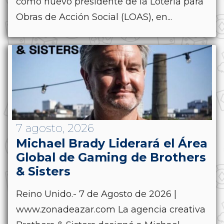
como nuevo presidente de la Lotería para
Obras de Acción Social (LOAS), en...
7 agosto, 2026
Michael Brady Liderará el Área
Global de Gaming de Brothers
& Sisters
Reino Unido.- 7 de Agosto de 2026 |
www.zonadeazar.com La agencia creativa