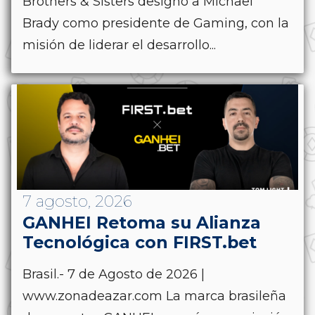
Brothers & Sisters designó a Michael
Brady como presidente de Gaming, con la
misión de liderar el desarrollo...
7 agosto, 2026
GANHEI Retoma su Alianza
Tecnológica con FIRST.bet
Brasil.- 7 de Agosto de 2026 |
www.zonadeazar.com La marca brasileña