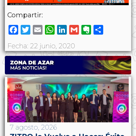
Compartir:
Facebook
Twitter
Email
WhatsApp
LinkedIn
Gmail
Evernote
Share
Fecha: 22 junio, 2020
7 agosto, 2026