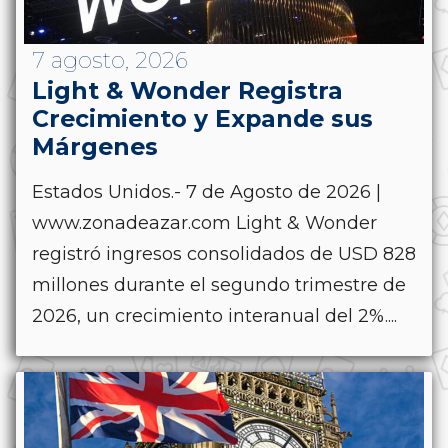
7 agosto, 2026
Light & Wonder Registra
Crecimiento y Expande sus
Márgenes
Estados Unidos.- 7 de Agosto de 2026 |
www.zonadeazar.com Light & Wonder
registró ingresos consolidados de USD 828
millones durante el segundo trimestre de
2026, un crecimiento interanual del 2%....