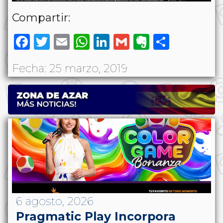
Compartir:
Facebook
Twitter
Email
WhatsApp
LinkedIn
Gmail
Evernote
Share
Fecha: 25 marzo, 2019
6 agosto, 2026
Pragmatic Play Incorpora