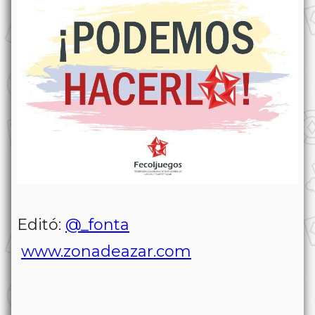
Editó:
@_fonta
www.zonadeazar.com