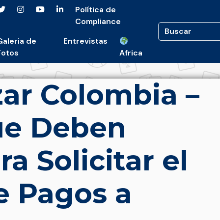
Política de
Compliance
Galeria de
Entrevistas
Fotos
Africa
ar Colombia –
ue Deben
ra Solicitar el
e Pagos a