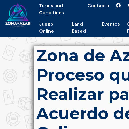
Terms and
Contacto
Conditions
Juego
Land
Eventos
Online
Based
Zona de Az
Proceso q
Realizar pa
Acuerdo d