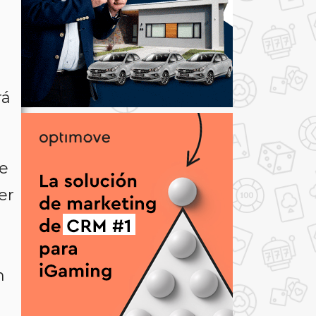
rá
ue
er
n