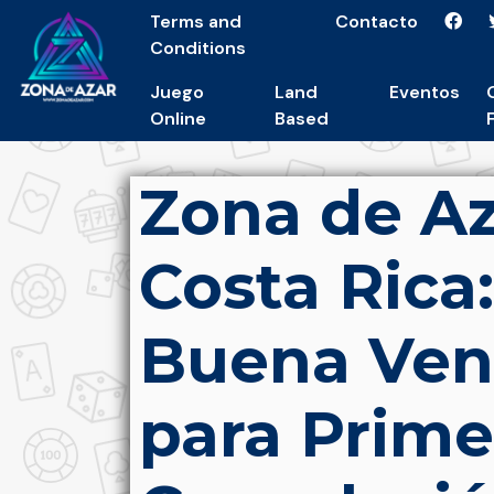
Terms and
Contacto
Conditions
Juego
Land
Eventos
Online
Based
Zona de Az
Costa Rica
Buena Vent
para Prime