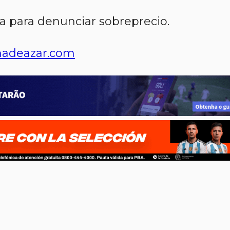
ía para denunciar sobreprecio.
adeazar.com
p
n
l
ernote
Share