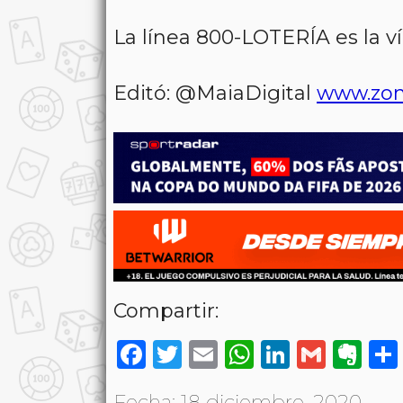
La línea 800-LOTERÍA es la v
Editó: @MaiaDigital
www.zon
Compartir:
Facebook
Twitter
Email
WhatsAp
LinkedI
Gmai
Ev
Fecha: 18 diciembre, 2020