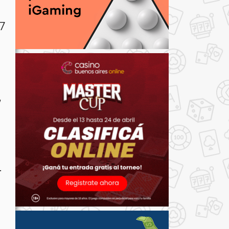
7
,
.