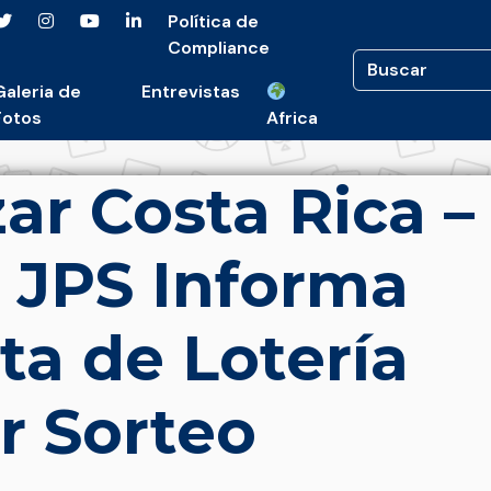
Política de
Compliance
Galeria de
Entrevistas
Fotos
Africa
ar Costa Rica –
: JPS Informa
a de Lotería
r Sorteo