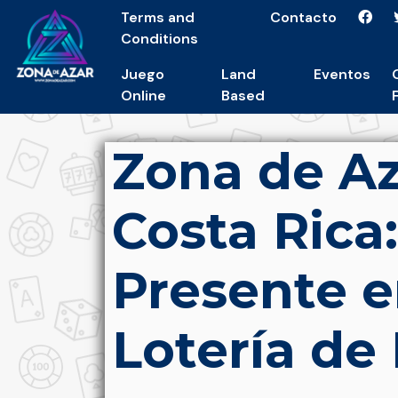
Terms and
Contacto
Conditions
Juego
Land
Eventos
Online
Based
Zona de Az
Costa Rica
Presente e
Lotería de