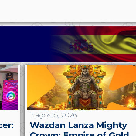
p
n
l
ernote
Share
7 agosto, 2026
cer:
Wazdan Lanza Mighty
Crown: Empire of Gold