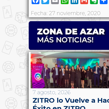
Facebook
Twitter
Email
WhatsAp
LinkedI
Gmai
Ev
Fecha: 27 noviembre, 2020
7 agosto, 2026
ZITRO lo Vuelve a Ha
Éxito en ZITRO