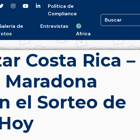
Política de
Compliance
Galeria de
Entrevistas
Fotos
Africa
ar Costa Rica –
: Maradona
n el Sorteo de
 Hoy