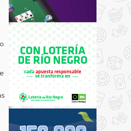
ro
ce
as