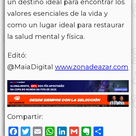
un destino ideal para encontrar los
valores esenciales de la vida y
como un lugar ideal para restaurar
la salud mental y física.
Editó:
@MaiaDigital
www.zonadeazar.com
Compartir:
Facebook
Twitter
Email
WhatsApp
LinkedIn
Gmail
Evernote
Share