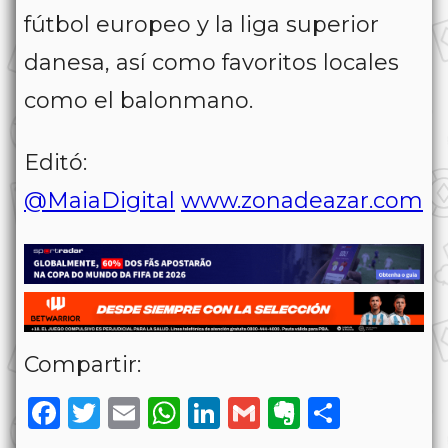
fútbol europeo y la liga superior
danesa, así como favoritos locales
como el balonmano.
Editó:
@MaiaDigital
www.zonadeazar.com
Compartir:
Facebook
Twitter
Email
WhatsApp
LinkedIn
Gmail
Evernote
Share