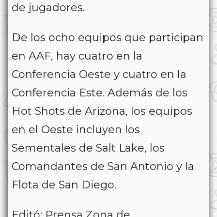
de jugadores.
De los ocho equipos que participan
en AAF, hay cuatro en la
Conferencia Oeste y cuatro en la
Conferencia Este. Además de los
Hot Shots de Arizona, los equipos
en el Oeste incluyen los
Sementales de Salt Lake, los
Comandantes de San Antonio y la
Flota de San Diego.
Editó: Prensa Zona de