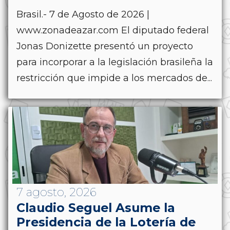
Brasil.- 7 de Agosto de 2026 |
www.zonadeazar.com El diputado federal
Jonas Donizette presentó un proyecto
para incorporar a la legislación brasileña la
restricción que impide a los mercados de...
7 agosto, 2026
Claudio Seguel Asume la
Presidencia de la Lotería de