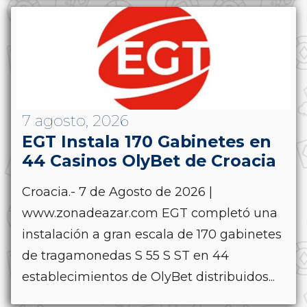
7 agosto, 2026
EGT Instala 170 Gabinetes en
44 Casinos OlyBet de Croacia
Croacia.- 7 de Agosto de 2026 |
www.zonadeazar.com EGT completó una
instalación a gran escala de 170 gabinetes
de tragamonedas S 55 S ST en 44
establecimientos de OlyBet distribuidos...