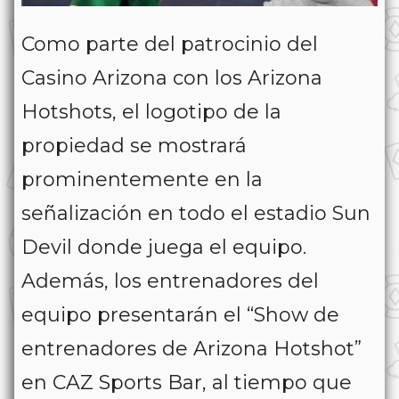
Como parte del patrocinio del
Casino Arizona con los Arizona
Hotshots, el logotipo de la
propiedad se mostrará
prominentemente en la
señalización en todo el estadio Sun
Devil donde juega el equipo.
Además, los entrenadores del
equipo presentarán el “Show de
entrenadores de Arizona Hotshot”
en CAZ Sports Bar, al tiempo que