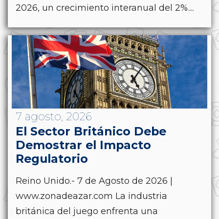
2026, un crecimiento interanual del 2%....
7 agosto, 2026
El Sector Británico Debe
Demostrar el Impacto
Regulatorio
Reino Unido.- 7 de Agosto de 2026 |
www.zonadeazar.com La industria
británica del juego enfrenta una