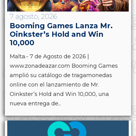
7 agosto, 2026
Booming Games Lanza Mr.
Oinkster’s Hold and Win
10,000
Malta.- 7 de Agosto de 2026 |
www.zonadeazar.com Booming Games
amplió su catálogo de tragamonedas
online con el lanzamiento de Mr.
Oinkster’s Hold and Win 10,000, una
nueva entrega de...