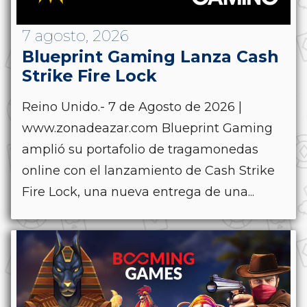
7 agosto, 2026
Blueprint Gaming Lanza Cash
Strike Fire Lock
Reino Unido.- 7 de Agosto de 2026 |
www.zonadeazar.com Blueprint Gaming
amplió su portafolio de tragamonedas
online con el lanzamiento de Cash Strike
Fire Lock, una nueva entrega de una...