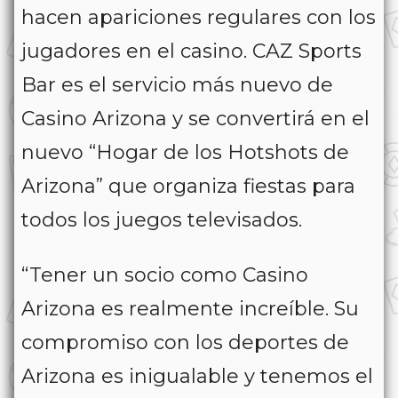
hacen apariciones regulares con los
jugadores en el casino. CAZ Sports
Bar es el servicio más nuevo de
Casino Arizona y se convertirá en el
nuevo “Hogar de los Hotshots de
Arizona” que organiza fiestas para
todos los juegos televisados.
“Tener un socio como Casino
Arizona es realmente increíble. Su
compromiso con los deportes de
Arizona es inigualable y tenemos el