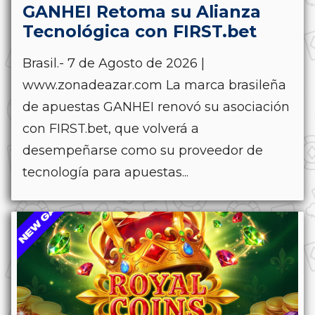
GANHEI Retoma su Alianza
Tecnológica con FIRST.bet
Brasil.- 7 de Agosto de 2026 |
www.zonadeazar.com La marca brasileña
de apuestas GANHEI renovó su asociación
con FIRST.bet, que volverá a
desempeñarse como su proveedor de
tecnología para apuestas...