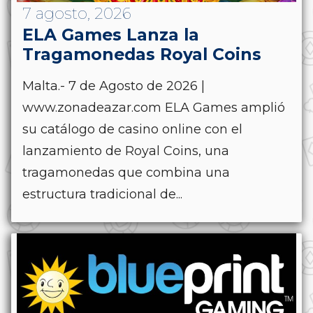
7 agosto, 2026
ELA Games Lanza la
Tragamonedas Royal Coins
Malta.- 7 de Agosto de 2026 |
www.zonadeazar.com ELA Games amplió
su catálogo de casino online con el
lanzamiento de Royal Coins, una
tragamonedas que combina una
estructura tradicional de...