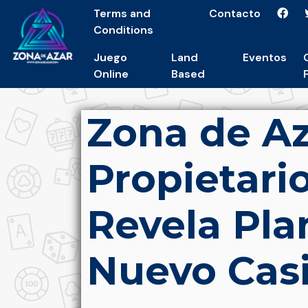
Terms and
Contacto
Conditions
Juego
Land
Eventos
Online
Based
Zona de Az
Propietari
Revela Pla
Nuevo Cas