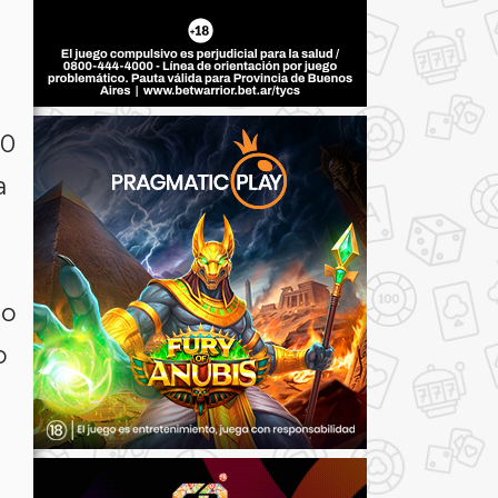
00
a
no
o