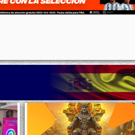
p
n
l
ernote
Share