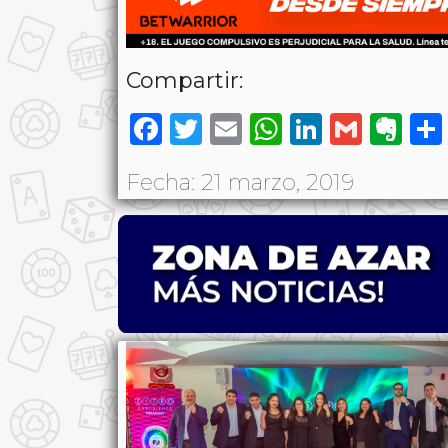
Compartir:
Facebook
Twitter
Email
WhatsAp
LinkedI
Gmai
Ev
Fecha: 21 marzo, 2019