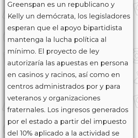
Greenspan es un republicano y
Kelly un demócrata, los legisladores
esperan que el apoyo bipartidista
mantenga la lucha política al
mínimo. El proyecto de ley
autorizaría las apuestas en persona
en casinos y racinos, así como en
centros administrados por y para
veteranos y organizaciones
fraternales. Los ingresos generados
por el estado a partir del impuesto
del 10% aplicado a la actividad se