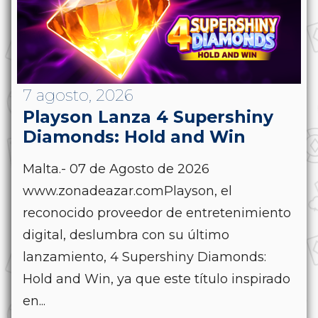
7 agosto, 2026
Playson Lanza 4 Supershiny
Diamonds: Hold and Win
Malta.- 07 de Agosto de 2026
www.zonadeazar.comPlayson, el
reconocido proveedor de entretenimiento
digital, deslumbra con su último
lanzamiento, 4 Supershiny Diamonds:
Hold and Win, ya que este título inspirado
en...