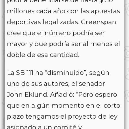
podría beneficiarse de hasta $ 30
millones cada año con las apuestas
deportivas legalizadas. Greenspan
cree que el número podría ser
mayor y que podría ser al menos el
doble de esa cantidad.
La SB 111 ha “disminuido”, según
uno de sus autores, el senador
John Eklund. Añadió: “Pero espero
que en algún momento en el corto
plazo tengamos el proyecto de ley
asignado a un comité y