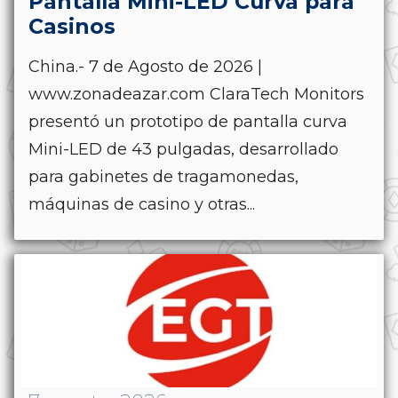
Pantalla Mini-LED Curva para
Casinos
China.- 7 de Agosto de 2026 |
www.zonadeazar.com ClaraTech Monitors
presentó un prototipo de pantalla curva
Mini-LED de 43 pulgadas, desarrollado
para gabinetes de tragamonedas,
máquinas de casino y otras...