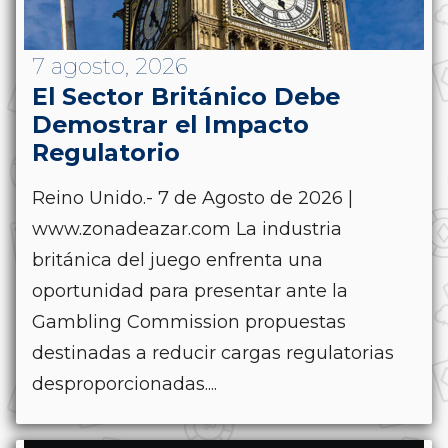
7 agosto, 2026
El Sector Británico Debe
Demostrar el Impacto
Regulatorio
Reino Unido.- 7 de Agosto de 2026 |
www.zonadeazar.com La industria
británica del juego enfrenta una
oportunidad para presentar ante la
Gambling Commission propuestas
destinadas a reducir cargas regulatorias
desproporcionadas....