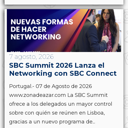
7 agosto, 2026
SBC Summit 2026 Lanza el
Networking con SBC Connect
Portugal.- 07 de Agosto de 2026
www.zonadeazar.com La SBC Summit
ofrece a los delegados un mayor control
sobre con quién se reúnen en Lisboa,
gracias a un nuevo programa de...