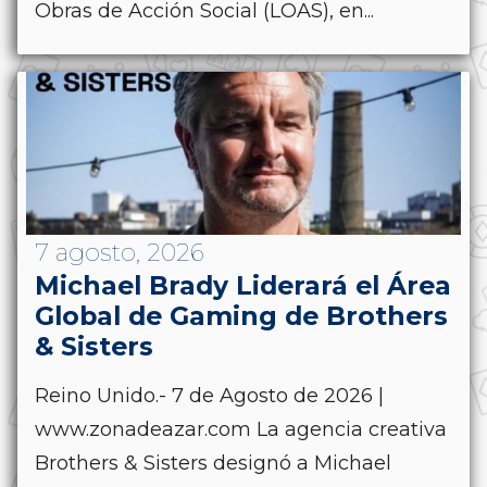
Obras de Acción Social (LOAS), en...
7 agosto, 2026
Michael Brady Liderará el Área
Global de Gaming de Brothers
& Sisters
Reino Unido.- 7 de Agosto de 2026 |
www.zonadeazar.com La agencia creativa
Brothers & Sisters designó a Michael