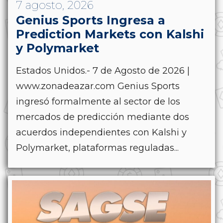
7 agosto, 2026
Genius Sports Ingresa a
Prediction Markets con Kalshi
y Polymarket
Estados Unidos.- 7 de Agosto de 2026 |
www.zonadeazar.com Genius Sports
ingresó formalmente al sector de los
mercados de predicción mediante dos
acuerdos independientes con Kalshi y
Polymarket, plataformas reguladas...