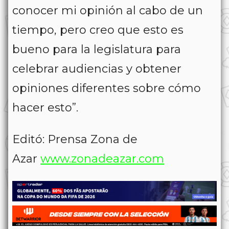
conocer mi opinión al cabo de un
tiempo, pero creo que esto es
bueno para la legislatura para
celebrar audiencias y obtener
opiniones diferentes sobre cómo
hacer esto”.
Editó: Prensa Zona de
Azar
www.zonadeazar.com