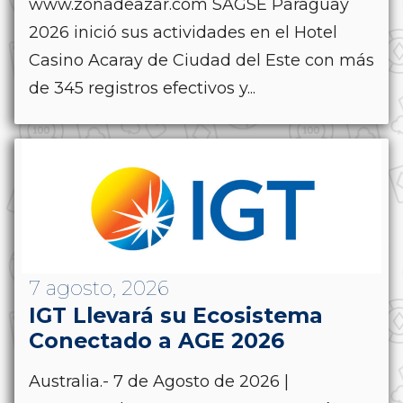
www.zonadeazar.com SAGSE Paraguay
2026 inició sus actividades en el Hotel
Casino Acaray de Ciudad del Este con más
de 345 registros efectivos y...
7 agosto, 2026
IGT Llevará su Ecosistema
Conectado a AGE 2026
Australia.- 7 de Agosto de 2026 |