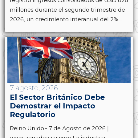
registró ingresos consolidados de USD 828
millones durante el segundo trimestre de
2026, un crecimiento interanual del 2%....
7 agosto, 2026
El Sector Británico Debe
Demostrar el Impacto
Regulatorio
Reino Unido.- 7 de Agosto de 2026 |