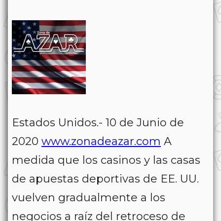
Estados Unidos.- 10 de Junio de
2020
www.zonadeazar.com
A
medida que los casinos y las casas
de apuestas deportivas de EE. UU.
vuelven gradualmente a los
negocios a raíz del retroceso de