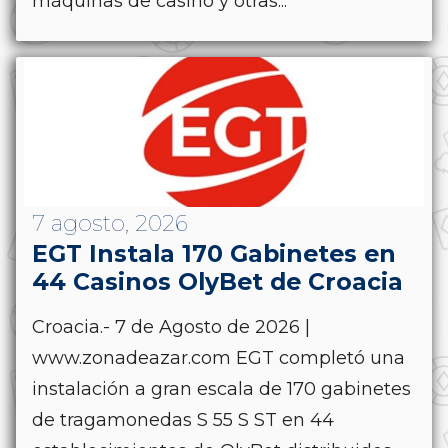
máquinas de casino y otras...
7 agosto, 2026
EGT Instala 170 Gabinetes en
44 Casinos OlyBet de Croacia
Croacia.- 7 de Agosto de 2026 |
www.zonadeazar.com EGT completó una
instalación a gran escala de 170 gabinetes
de tragamonedas S 55 S ST en 44