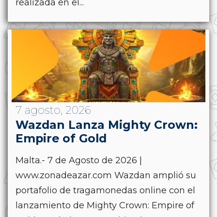
realizada en el...
7 agosto, 2026
Wazdan Lanza Mighty Crown:
Empire of Gold
Malta.- 7 de Agosto de 2026 |
www.zonadeazar.com Wazdan amplió su
portafolio de tragamonedas online con el
lanzamiento de Mighty Crown: Empire of