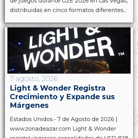
de juegos durante G2E 2026 en Las Vegas,
distribuidas en cinco formatos diferentes...
7 agosto, 2026
Light & Wonder Registra
Crecimiento y Expande sus
Márgenes
Estados Unidos.- 7 de Agosto de 2026 |
www.zonadeazar.com Light & Wonder