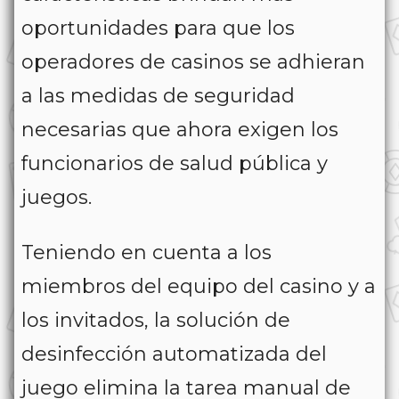
oportunidades para que los
operadores de casinos se adhieran
a las medidas de seguridad
necesarias que ahora exigen los
funcionarios de salud pública y
juegos.
Teniendo en cuenta a los
miembros del equipo del casino y a
los invitados, la solución de
desinfección automatizada del
juego elimina la tarea manual de