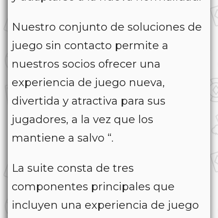
Nuestro conjunto de soluciones de
juego sin contacto permite a
nuestros socios ofrecer una
experiencia de juego nueva,
divertida y atractiva para sus
jugadores, a la vez que los
mantiene a salvo “.
La suite consta de tres
componentes principales que
incluyen una experiencia de juego