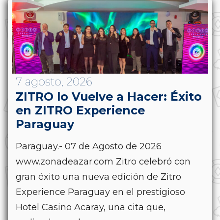
7 agosto, 2026
ZITRO lo Vuelve a Hacer: Éxito
en ZITRO Experience
Paraguay
Paraguay.- 07 de Agosto de 2026
www.zonadeazar.com Zitro celebró con
gran éxito una nueva edición de Zitro
Experience Paraguay en el prestigioso
Hotel Casino Acaray, una cita que,