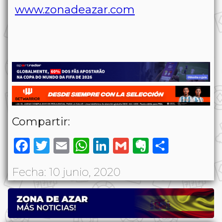
www.zonadeazar.com
Compartir:
Facebook
Twitter
Email
WhatsApp
LinkedIn
Gmail
Evernote
Share
Fecha: 10 junio, 2020