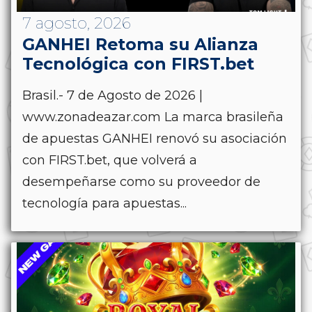
7 agosto, 2026
GANHEI Retoma su Alianza
Tecnológica con FIRST.bet
Brasil.- 7 de Agosto de 2026 |
www.zonadeazar.com La marca brasileña
de apuestas GANHEI renovó su asociación
con FIRST.bet, que volverá a
desempeñarse como su proveedor de
tecnología para apuestas...