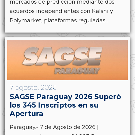
mercados de predicción mediante dos
acuerdos independientes con Kalshi y
Polymarket, plataformas reguladas...
7 agosto, 2026
SAGSE Paraguay 2026 Superó
los 345 Inscriptos en su
Apertura
Paraguay.- 7 de Agosto de 2026 |