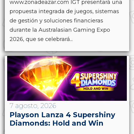
www.zonadeazar.com IGT presentará una
propuesta integrada de juegos, sistemas
de gestión y soluciones financieras
durante la Australasian Gaming Expo
2026, que se celebrará...
7 agosto, 2026
Playson Lanza 4 Supershiny
Diamonds: Hold and Win