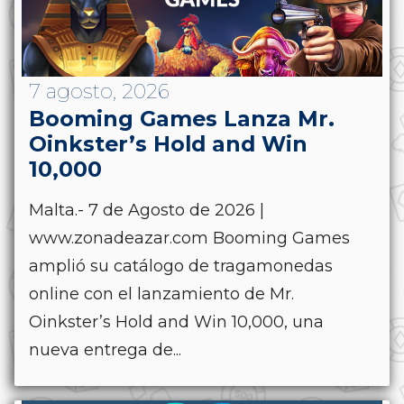
7 agosto, 2026
Booming Games Lanza Mr.
Oinkster’s Hold and Win
10,000
Malta.- 7 de Agosto de 2026 |
www.zonadeazar.com Booming Games
amplió su catálogo de tragamonedas
online con el lanzamiento de Mr.
Oinkster’s Hold and Win 10,000, una
nueva entrega de...