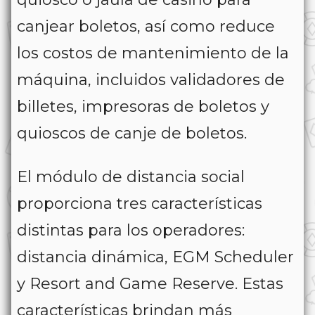
canjear boletos, así como reduce
los costos de mantenimiento de la
máquina, incluidos validadores de
billetes, impresoras de boletos y
quioscos de canje de boletos.
El módulo de distancia social
proporciona tres características
distintas para los operadores:
distancia dinámica, EGM Scheduler
y Resort and Game Reserve. Estas
características brindan más