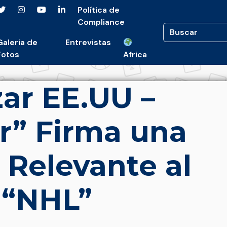
Política de
Compliance
Galeria de
Entrevistas
Fotos
Africa
ar EE.UU –
r” Firma una
 Relevante al
a “NHL”