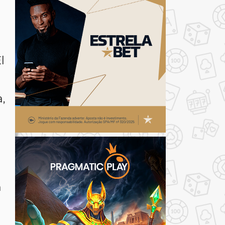
l
,
n