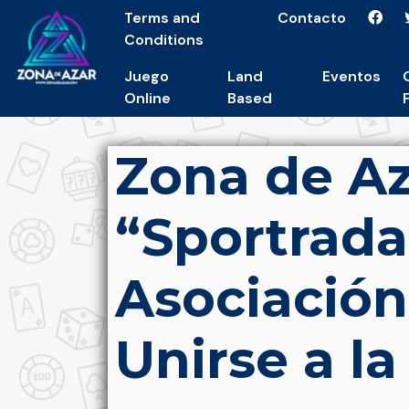
Terms and
Contacto
Conditions
Juego
Land
Eventos
Online
Based
Zona de Az
“Sportrada
Asociación
Unirse a l