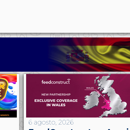
p
n
l
ernote
Share
6 agosto, 2026