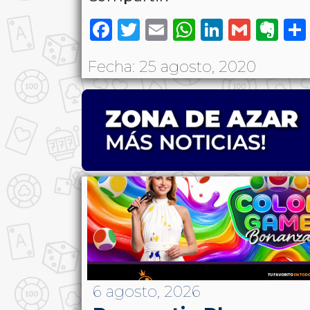
Facebook
Twitter
Email
WhatsAp
LinkedI
Gmai
Ev
Fecha: 25 agosto, 2020
6 agosto, 2026