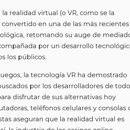
a realidad virtual (o VR, como se la
convertido en una de las más recientes
cnológica, retomando su auge de mediad
acompañada por un desarrollo tecnológi
s los públicos.
juegos, la tecnología VR ha demostrado
buscados por los desarrolladores de tod
para disfrutar de sus alternativas hoy
adoras, teléfonos celulares y consolas 
stas aseguran que la realidad virtual es