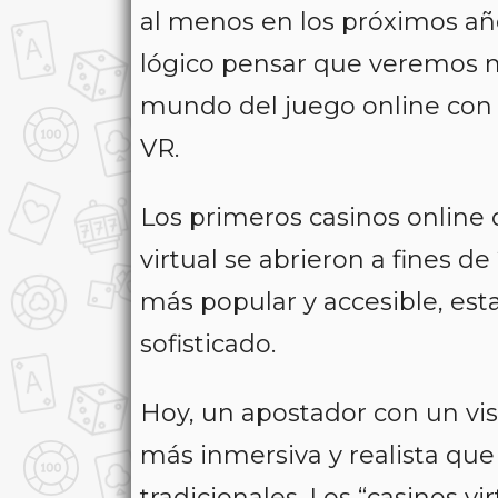
al menos en los próximos añ
lógico pensar que veremos m
mundo del juego online con 
VR.
Los primeros casinos online 
virtual se abrieron a fines d
más popular y accesible, est
sofisticado.
Hoy, un apostador con un vi
más inmersiva y realista que 
tradicionales. Los “casinos v