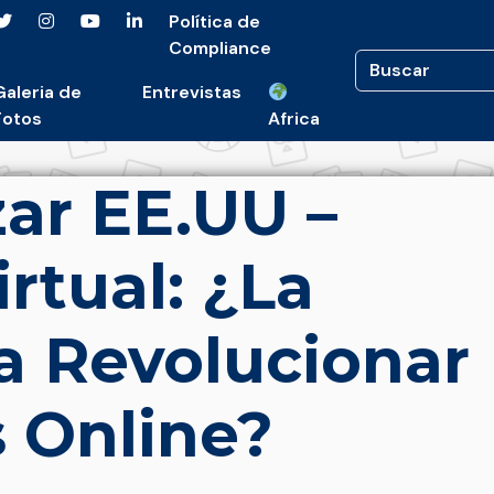
Política de
Compliance
Galeria de
Entrevistas
Fotos
Africa
ar EE.UU –
rtual: ¿La
a Revolucionar
s Online?