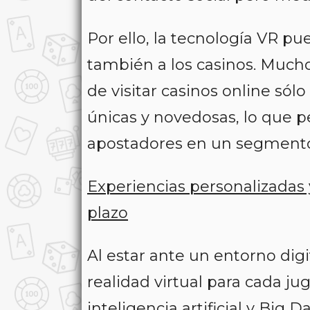
Por ello, la tecnología VR pu
también a los casinos. Much
de visitar casinos online sólo
únicas y novedosas, lo que pe
apostadores en un segmento 
Experiencias personalizadas y
plazo
Al estar ante un entorno digi
realidad virtual para cada ju
inteligencia artificial y Big