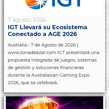
7 agosto, 2026
IGT Llevará su Ecosistema
Conectado a AGE 2026
Australia.- 7 de Agosto de 2026 |
www.zonadeazar.com IGT presentará una
propuesta integrada de juegos, sistemas
de gestión y soluciones financieras
durante la Australasian Gaming Expo
2026, que se celebrará...