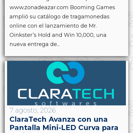
www.zonadeazar.com Booming Games
amplió su catálogo de tragamonedas
online con el lanzamiento de Mr.
Oinkster’s Hold and Win 10,000, una
nueva entrega de...
7 agosto, 2026
ClaraTech Avanza con una
Pantalla Mini-LED Curva para