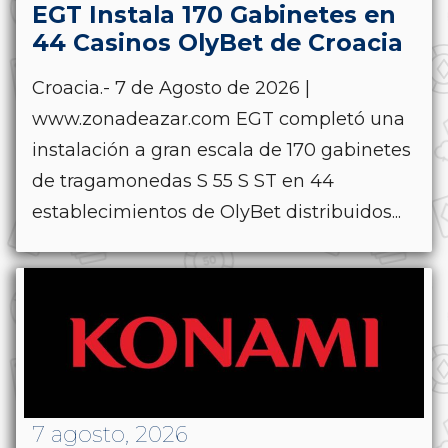
EGT Instala 170 Gabinetes en
44 Casinos OlyBet de Croacia
Croacia.- 7 de Agosto de 2026 |
www.zonadeazar.com EGT completó una
instalación a gran escala de 170 gabinetes
de tragamonedas S 55 S ST en 44
establecimientos de OlyBet distribuidos...
7 agosto, 2026