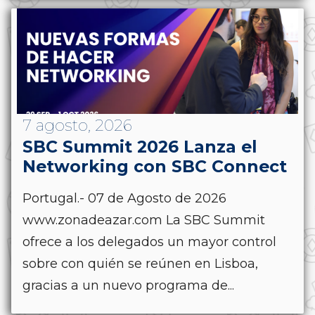
7 agosto, 2026
SBC Summit 2026 Lanza el
Networking con SBC Connect
Portugal.- 07 de Agosto de 2026
www.zonadeazar.com La SBC Summit
ofrece a los delegados un mayor control
sobre con quién se reúnen en Lisboa,
gracias a un nuevo programa de...