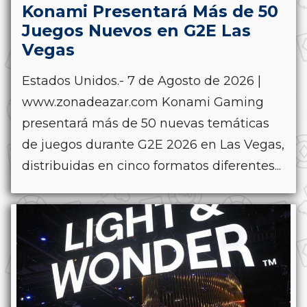
Konami Presentará Más de 50
Juegos Nuevos en G2E Las
Vegas
Estados Unidos.- 7 de Agosto de 2026 |
www.zonadeazar.com Konami Gaming
presentará más de 50 nuevas temáticas
de juegos durante G2E 2026 en Las Vegas,
distribuidas en cinco formatos diferentes...