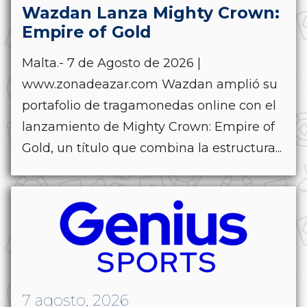
Wazdan Lanza Mighty Crown:
Empire of Gold
Malta.- 7 de Agosto de 2026 |
www.zonadeazar.com Wazdan amplió su
portafolio de tragamonedas online con el
lanzamiento de Mighty Crown: Empire of
Gold, un título que combina la estructura...
7 agosto, 2026