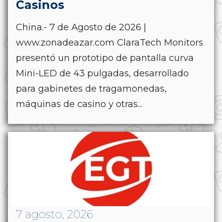
Casinos
China.- 7 de Agosto de 2026 |
www.zonadeazar.com ClaraTech Monitors
presentó un prototipo de pantalla curva
Mini-LED de 43 pulgadas, desarrollado
para gabinetes de tragamonedas,
máquinas de casino y otras...
7 agosto, 2026