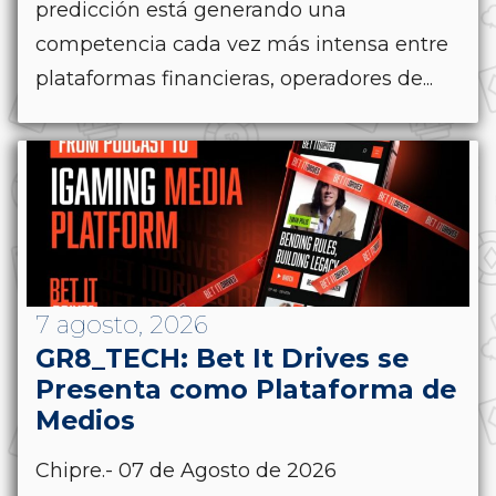
predicción está generando una
competencia cada vez más intensa entre
plataformas financieras, operadores de...
7 agosto, 2026
GR8_TECH: Bet It Drives se
Presenta como Plataforma de
Medios
Chipre.- 07 de Agosto de 2026