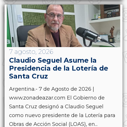
7 agosto, 2026
Claudio Seguel Asume la
Presidencia de la Lotería de
Santa Cruz
Argentina.- 7 de Agosto de 2026 |
www.zonadeazar.com El Gobierno de
Santa Cruz designó a Claudio Seguel
como nuevo presidente de la Lotería para
Obras de Acción Social (LOAS), en...