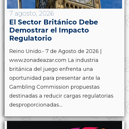
7 agosto, 2026
El Sector Británico Debe
Demostrar el Impacto
Regulatorio
Reino Unido.- 7 de Agosto de 2026 |
www.zonadeazar.com La industria
británica del juego enfrenta una
oportunidad para presentar ante la
Gambling Commission propuestas
destinadas a reducir cargas regulatorias
desproporcionadas....