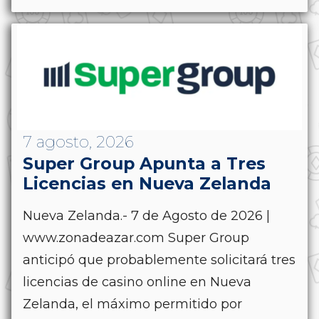
7 agosto, 2026
Super Group Apunta a Tres
Licencias en Nueva Zelanda
Nueva Zelanda.- 7 de Agosto de 2026 |
www.zonadeazar.com Super Group
anticipó que probablemente solicitará tres
licencias de casino online en Nueva
Zelanda, el máximo permitido por