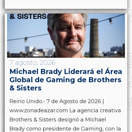
7 agosto, 2026
Michael Brady Liderará el Área
Global de Gaming de Brothers
& Sisters
Reino Unido.- 7 de Agosto de 2026 |
www.zonadeazar.com La agencia creativa
Brothers & Sisters designó a Michael
Brady como presidente de Gaming, con la