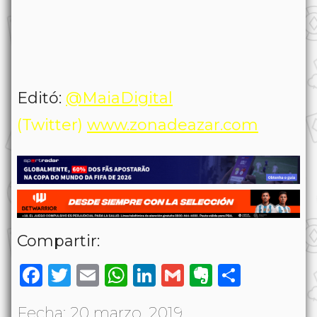
Editó:
@MaiaDigital
(Twitter)
www.zonadeazar.com
Compartir:
Facebook
Twitter
Email
WhatsApp
LinkedIn
Gmail
Evernote
Share
Fecha: 20 marzo, 2019