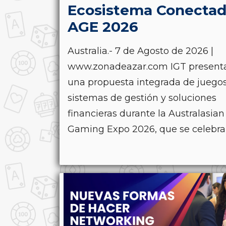
Ecosistema Conectad
AGE 2026
Australia.- 7 de Agosto de 2026 |
www.zonadeazar.com IGT present
una propuesta integrada de juegos
sistemas de gestión y soluciones
financieras durante la Australasian
Gaming Expo 2026, que se celebrará