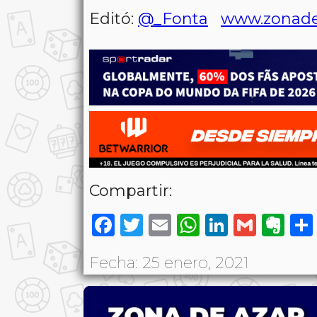
Editó:
@_Fonta
www.zonade
Compartir:
Facebook
Twitter
Email
WhatsAp
LinkedI
Gmai
Ev
Fecha: 25 enero, 2021