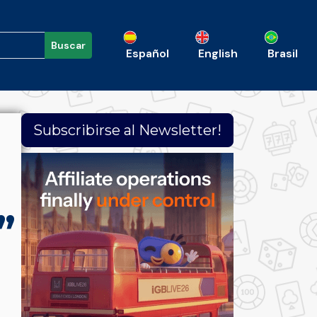
Buscar
Español
English
Brasil
Subscribirse al Newsletter!
”