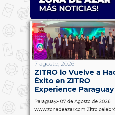
7 agosto, 2026
ZITRO lo Vuelve a Ha
Éxito en ZITRO
Experience Paraguay
Paraguay.- 07 de Agosto de 2026
www.zonadeazar.com Zitro celebr