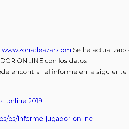
1
www.zonadeazar.com
Se ha actualizado
ADOR ONLINE con los datos
de encontrar el informe en la siguiente
es/es/informe-jugador-online