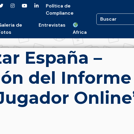
Política de
Compliance
Galeria de
Entrevistas
Fotos
Africa
ar España –
ión del Informe
l Jugador Online