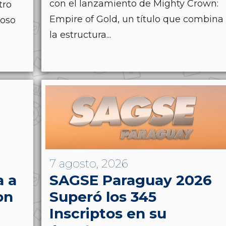
con el lanzamiento de Mighty Crown:
tro
Empire of Gold, un título que combina
ioso
la estructura...
7 agosto, 2026
a a
SAGSE Paraguay 2026
on
Superó los 345
Inscriptos en su