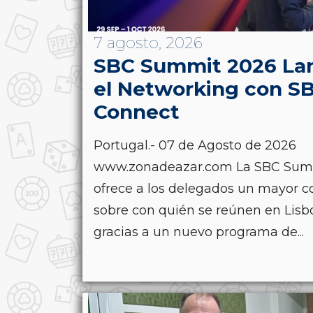
7 agosto, 2026
SBC Summit 2026 La
el Networking con S
Connect
Portugal.- 07 de Agosto de 2026
www.zonadeazar.com La SBC Sum
ofrece a los delegados un mayor c
sobre con quién se reúnen en Lisb
gracias a un nuevo programa de...