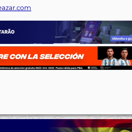
azar.com
p
n
l
ernote
Share