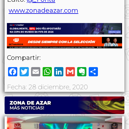
www.zonadeazar.com
Compartir:
Facebook
Twitter
Email
WhatsApp
LinkedIn
Gmail
Evernote
Share
Fecha: 28 diciembre, 2020