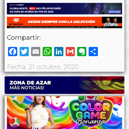
Compartir:
Facebook
Twitter
Email
WhatsApp
LinkedIn
Gmail
Evernote
Share
Fecha: 21 octubre, 2020