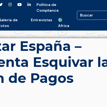
Política de
Compliance
Galeria de
Entrevistas
Fotos
Africa
ar España –
enta Esquivar l
n de Pagos