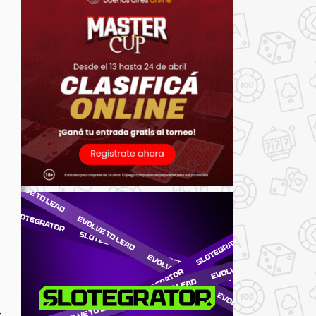
n
s
,