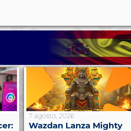
p
n
l
ernote
Share
7 agosto, 2026
cer:
Wazdan Lanza Mighty