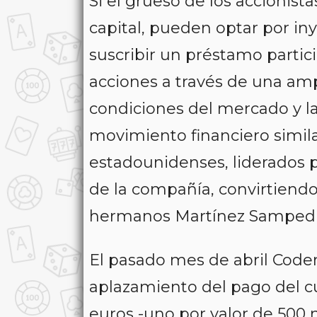
Si el grueso de los accionist
capital, pueden optar por iny
suscribir un préstamo particip
acciones a través de una amp
condiciones del mercado y la
movimiento financiero simila
estadounidenses, liderados po
de la compañía, convirtiendo
hermanos Martínez Sampedro
El pasado mes de abril Coder
aplazamiento del pago del c
euros -uno por valor de 500 m