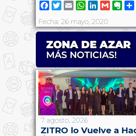
Facebook
Twitter
Email
WhatsAp
LinkedI
Gmai
Ev
Fecha: 26 mayo, 2020
7 agosto, 2026
ZITRO lo Vuelve a Ha