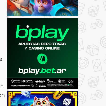
e
on
ón