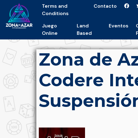
Terms and
Contacto
Conditions
Juego
Land
Eventos
Online
Based
Zona de Az
Codere Int
Suspensió