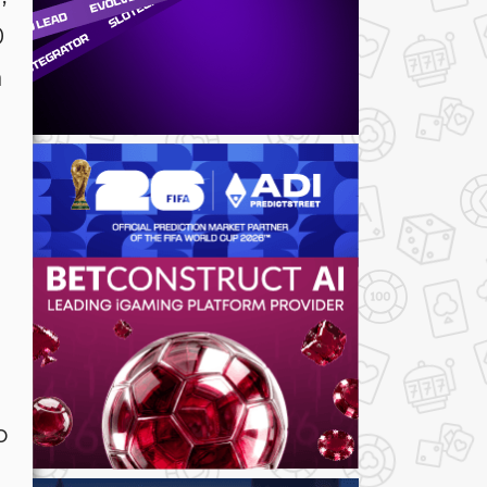
0
a
o