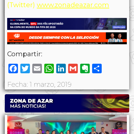
(Twitter)
www.zonadeazar.com
Compartir:
Facebook
Twitter
Email
WhatsApp
LinkedIn
Gmail
Evernote
Share
Fecha: 1 marzo, 2019