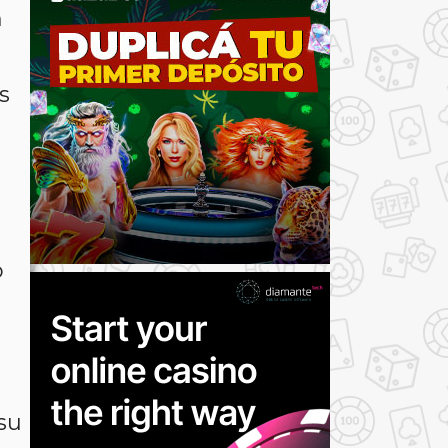
n
s
o
su