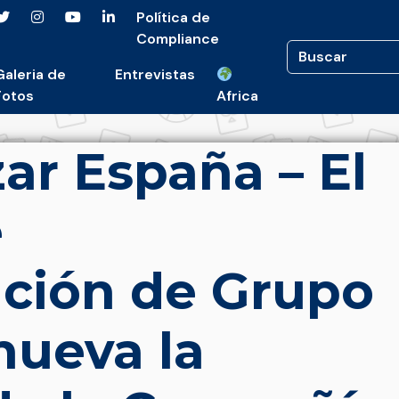
Política de
Compliance
Galeria de
Entrevistas
Fotos
Africa
ar España – El
e
ación de Grupo
nueva la