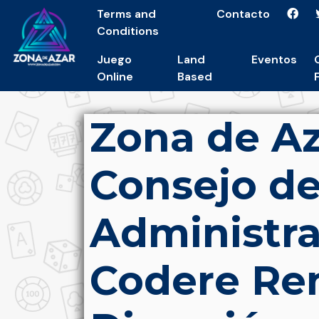
Terms and
Contacto
Conditions
Juego
Land
Eventos
Online
Based
Zona de Az
Consejo d
Administr
Codere Re