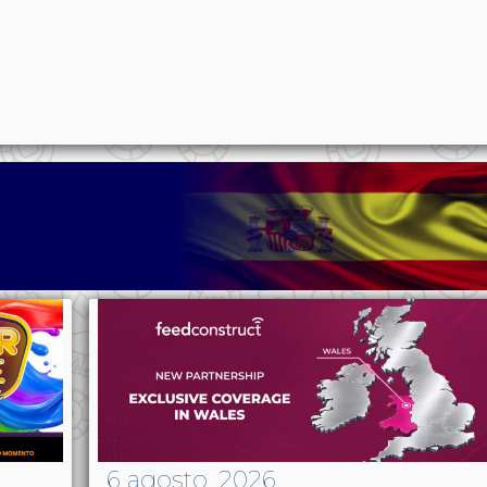
p
n
l
ernote
Share
6 agosto, 2026