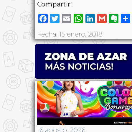
Compartir:
Facebook
Twitter
Email
WhatsAp
LinkedI
Gmai
Ev
Fecha: 15 enero, 2018
6 agosto, 2026