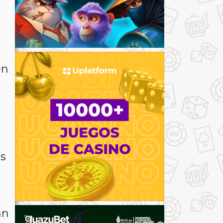
en
os
an