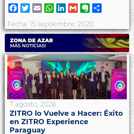
Facebook
Twitter
Email
WhatsApp
LinkedIn
Gmail
Evernote
Share
Fecha: 15 septiembre, 2020
7 agosto, 2026
ZITRO lo Vuelve a Hacer: Éxito
en ZITRO Experience
Paraguay