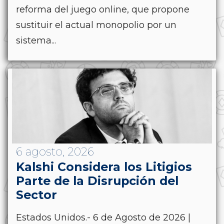
reforma del juego online, que propone
sustituir el actual monopolio por un
sistema...
6 agosto, 2026
Kalshi Considera los Litigios
Parte de la Disrupción del
Sector
Estados Unidos.- 6 de Agosto de 2026 |