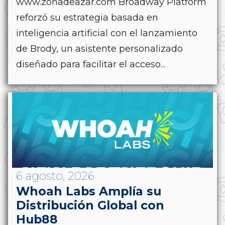
www.zonadeazar.com Broadway Platform
reforzó su estrategia basada en
inteligencia artificial con el lanzamiento
de Brody, un asistente personalizado
diseñado para facilitar el acceso...
6 agosto, 2026
Whoah Labs Amplía su
Distribución Global con
Hub88