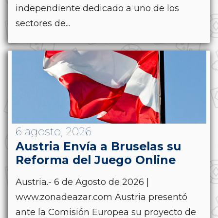
independiente dedicado a uno de los
sectores de...
6 agosto, 2026
Austria Envía a Bruselas su
Reforma del Juego Online
Austria.- 6 de Agosto de 2026 |
www.zonadeazar.com Austria presentó
ante la Comisión Europea su proyecto de