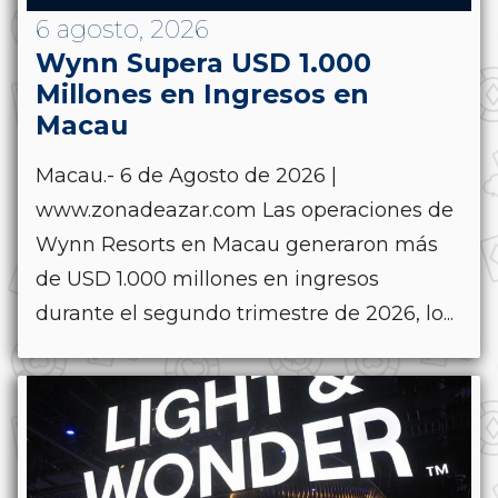
6 agosto, 2026
Wynn Supera USD 1.000
Millones en Ingresos en
Macau
Macau.- 6 de Agosto de 2026 |
www.zonadeazar.com Las operaciones de
Wynn Resorts en Macau generaron más
de USD 1.000 millones en ingresos
durante el segundo trimestre de 2026, lo...