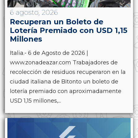
6 agosto, 2026
Recuperan un Boleto de
Lotería Premiado con USD 1,15
Millones
Italia.- 6 de Agosto de 2026 |
www.zonadeazar.com Trabajadores de
recolección de residuos recuperaron en la
ciudad italiana de Bitonto un boleto de
lotería premiado con aproximadamente
USD 1,15 millones,...