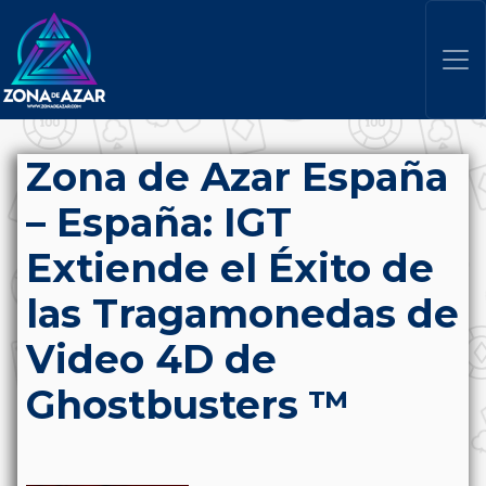
Zona de Azar España
– España: IGT
Extiende el Éxito de
las Tragamonedas de
Video 4D de
Ghostbusters ™