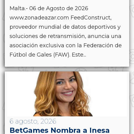
Malta.- 06 de Agosto de 2026
www.zonadeazar.com FeedConstruct,
proveedor mundial de datos deportivos y
soluciones de retransmisión, anuncia una
asociación exclusiva con la Federación de
Fútbol de Gales (FAW). Este...
6 agosto, 2026
BetGames Nombra a Inesa