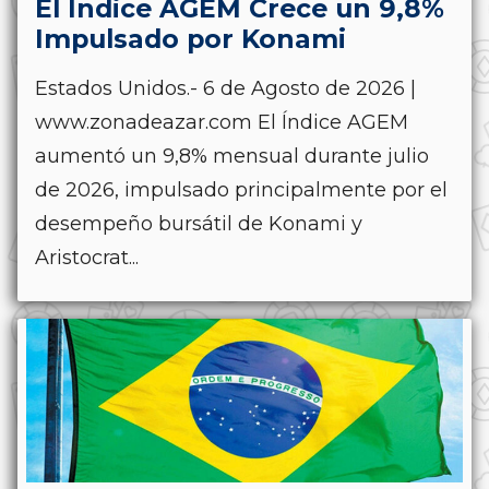
El Índice AGEM Crece un 9,8%
Impulsado por Konami
Estados Unidos.- 6 de Agosto de 2026 |
www.zonadeazar.com El Índice AGEM
aumentó un 9,8% mensual durante julio
de 2026, impulsado principalmente por el
desempeño bursátil de Konami y
Aristocrat...