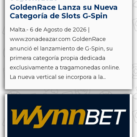
GoldenRace Lanza su Nueva
Categoría de Slots G-Spin
Malta.- 6 de Agosto de 2026 |
www.zonadeazar.com GoldenRace
anunció el lanzamiento de G-Spin, su
primera categoría propia dedicada
exclusivamente a tragamonedas online.
La nueva vertical se incorpora a la...