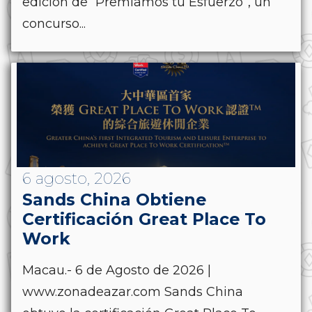
edición de “Premiamos tu Esfuerzo”, un
concurso...
6 agosto, 2026
Sands China Obtiene
Certificación Great Place To
Work
Macau.- 6 de Agosto de 2026 |
www.zonadeazar.com Sands China