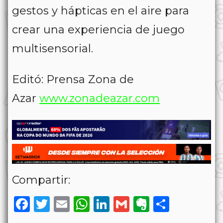
gestos y hápticas en el aire para
crear una experiencia de juego
multisensorial.
Editó: Prensa Zona de
Azar
www.zonadeazar.com
Compartir:
Facebook
Twitter
Email
WhatsApp
LinkedIn
Gmail
Evernote
Share