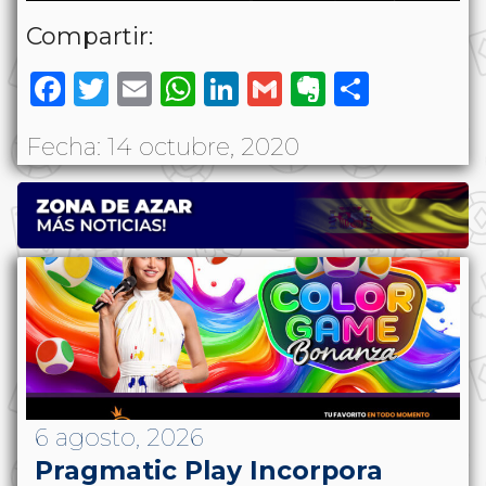
Compartir:
Facebook
Twitter
Email
WhatsApp
LinkedIn
Gmail
Evernote
Share
Fecha: 14 octubre, 2020
6 agosto, 2026
Pragmatic Play Incorpora