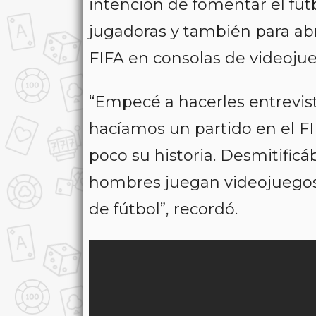
intención de fomentar el fút
jugadoras y también para abr
FIFA en consolas de videojue
“Empecé a hacerles entrevist
hacíamos un partido en el F
poco su historia. Desmitific
hombres juegan videojuegos
de fútbol”, recordó.