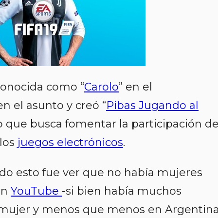
conocida como “
Carolo
” en el
en el asunto y creó “
Pibas Jugando al
to que busca fomentar la participación d
 los
juegos electrónicos
.
odo esto fue ver que no había mujeres
en
YouTube
-si bien había muchos
 mujer y menos que menos en Argentin