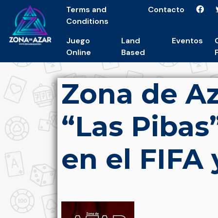
Terms and
Contacto
Conditions
Juego
Land
Eventos
Online
Based
Zona de Az
“Las Pibas
en el FIFA 