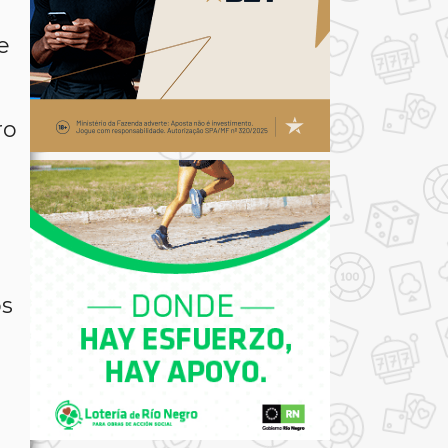
e
ro
os