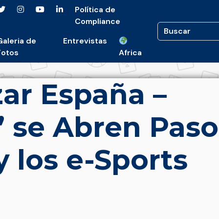
Política de
Compliance
Galeria de
Entrevistas
Fotos
Africa
ar España –
” se Abren Paso
y los e-Sports