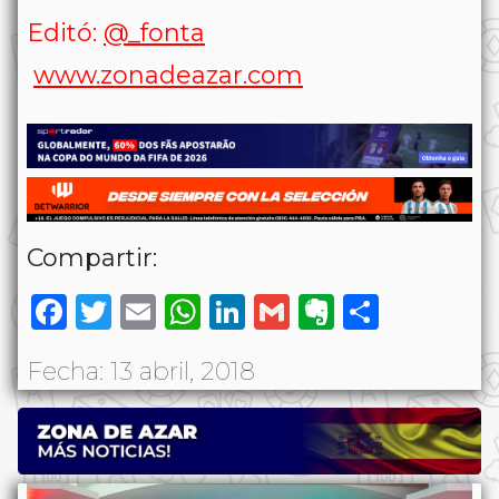
Editó:
@_fonta
www.zonadeazar.com
Compartir:
Facebook
Twitter
Email
WhatsApp
LinkedIn
Gmail
Evernote
Share
Fecha: 13 abril, 2018