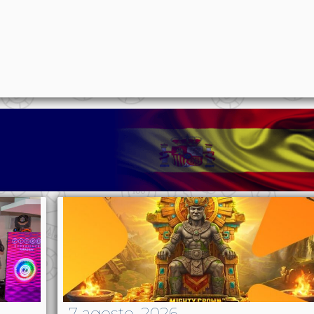
p
n
l
ernote
Share
7 agosto, 2026