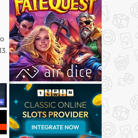
do
3.