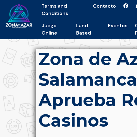
Terms and
Contacto
Conditions
Juego
Land
Eventos
Online
Based
Zona de Az
Salamanca:
Aprueba R
Casinos