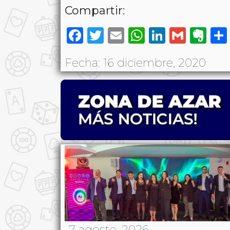
Compartir:
Facebook
Twitter
Email
WhatsAp
LinkedI
Gmai
Ev
Fecha: 16 diciembre, 2020
7 agosto, 2026