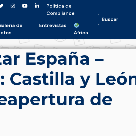
Política de
Compliance
Galeria de
Entrevistas
Fotos
Africa
ar España –
 Castilla y Leó
eapertura de