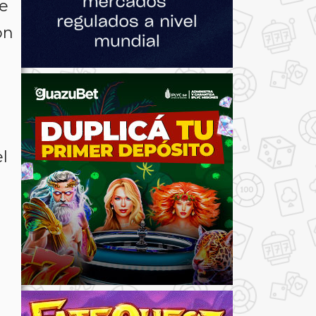
e
on
el