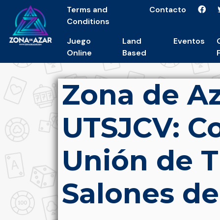
Terms and
Contacto
Conditions
Juego
Land
Eventos
Online
Based
Zona de Az
UTSJCV: C
Unión de T
Salones d