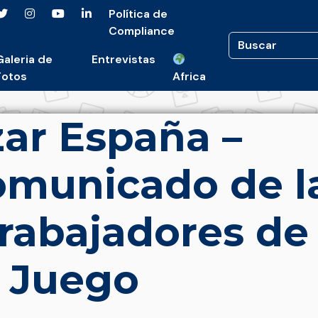
Política de
Compliance
Galeria de
Entrevistas
Fotos
Africa
ar España –
omunicado de l
rabajadores de
e Juego