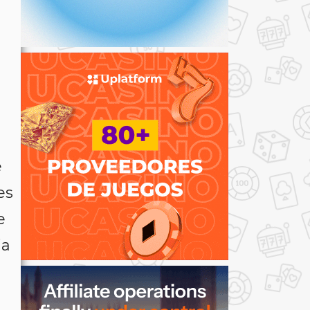
e
es
e
ia