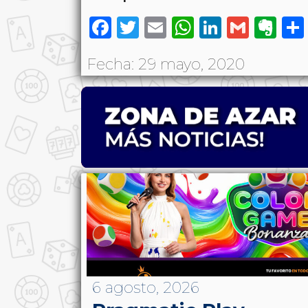
Facebook
Twitter
Email
WhatsAp
LinkedI
Gmai
Ev
Fecha: 29 mayo, 2020
6 agosto, 2026