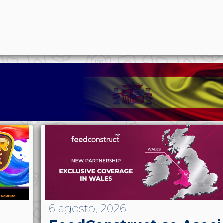
p
n
l
ernote
Share
6 agosto, 2026