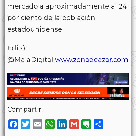
mercado a aproximadamente al 24
por ciento de la población
estadounidense.
Editó:
@MaiaDigital
www.zonadeazar.com
Compartir:
Facebook
Twitter
Email
WhatsApp
LinkedIn
Gmail
Evernote
Share