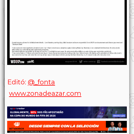
Editó:
@_fonta
www.zonadeazar.com