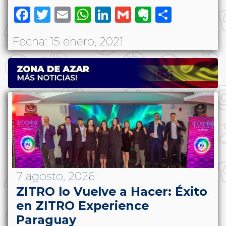
Facebook
Twitter
Email
WhatsApp
LinkedIn
Gmail
Evernote
Share
Fecha: 15 enero, 2021
7 agosto, 2026
ZITRO lo Vuelve a Hacer: Éxito
en ZITRO Experience
Paraguay