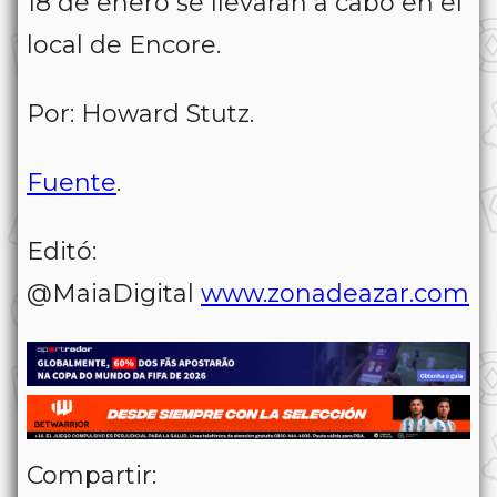
18 de enero se llevarán a cabo en el
local de Encore.
Por: Howard Stutz.
Fuente
.
Editó:
@MaiaDigital
www.zonadeazar.com
Compartir: