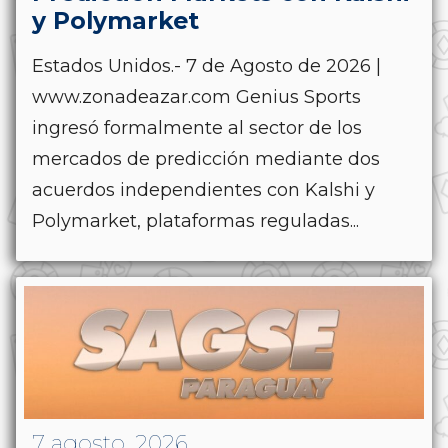
y Polymarket
Estados Unidos.- 7 de Agosto de 2026 |
www.zonadeazar.com Genius Sports
ingresó formalmente al sector de los
mercados de predicción mediante dos
acuerdos independientes con Kalshi y
Polymarket, plataformas reguladas...
7 agosto, 2026