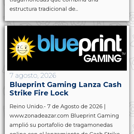
estructura tradicional de...
7 agosto, 2026
Blueprint Gaming Lanza Cash
Strike Fire Lock
Reino Unido.- 7 de Agosto de 2026 |
www.zonadeazar.com Blueprint Gaming
amplió su portafolio de tragamonedas