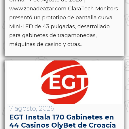
www.zonadeazar.com ClaraTech Monitors
presentó un prototipo de pantalla curva
Mini-LED de 43 pulgadas, desarrollado
para gabinetes de tragamonedas,
máquinas de casino y otras...
7 agosto, 2026
EGT Instala 170 Gabinetes en
44 Casinos OlyBet de Croacia