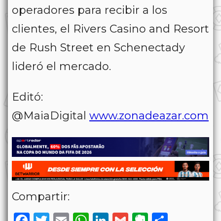
operadores para recibir a los
clientes, el Rivers Casino and Resort
de Rush Street en Schenectady
lideró el mercado.
Editó:
@MaiaDigital
www.zonadeazar.com
Compartir:
Facebook
Twitter
Email
WhatsApp
LinkedIn
Gmail
Evernote
Share