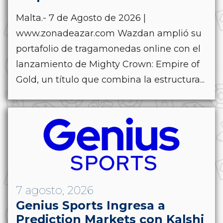
Malta.- 7 de Agosto de 2026 |
www.zonadeazar.com Wazdan amplió su
portafolio de tragamonedas online con el
lanzamiento de Mighty Crown: Empire of
Gold, un título que combina la estructura...
7 agosto, 2026
Genius Sports Ingresa a
Prediction Markets con Kalshi