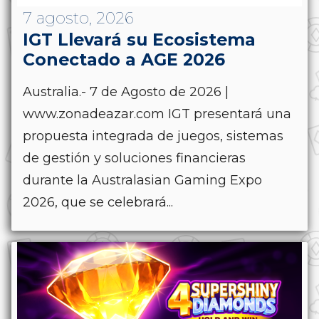
7 agosto, 2026
IGT Llevará su Ecosistema
Conectado a AGE 2026
Australia.- 7 de Agosto de 2026 |
www.zonadeazar.com IGT presentará una
propuesta integrada de juegos, sistemas
de gestión y soluciones financieras
durante la Australasian Gaming Expo
2026, que se celebrará...