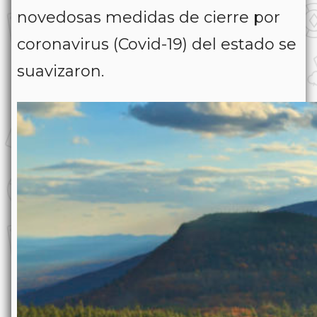
novedosas medidas de cierre por
coronavirus (Covid-19) del estado se
suavizaron.