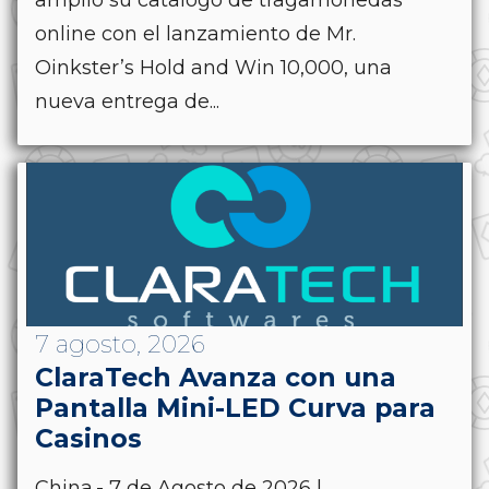
amplió su catálogo de tragamonedas
online con el lanzamiento de Mr.
Oinkster’s Hold and Win 10,000, una
nueva entrega de...
7 agosto, 2026
ClaraTech Avanza con una
Pantalla Mini-LED Curva para
Casinos
China.- 7 de Agosto de 2026 |