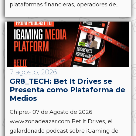
plataformas financieras, operadores de...
7 agosto, 2026
GR8_TECH: Bet It Drives se
Presenta como Plataforma de
Medios
Chipre.- 07 de Agosto de 2026
www.zonadeazar.com Bet It Drives, el
galardonado podcast sobre iGaming de