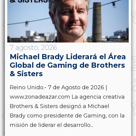
7 agosto, 2026
Michael Brady Liderará el Área
Global de Gaming de Brothers
& Sisters
Reino Unido.- 7 de Agosto de 2026 |
www.zonadeazar.com La agencia creativa
Brothers & Sisters designó a Michael
Brady como presidente de Gaming, con la
misión de liderar el desarrollo...