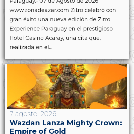
Paraguay.- 07 de Agosto de 2026
www.zonadeazar.com Zitro celebró con
gran éxito una nueva edición de Zitro
Experience Paraguay en el prestigioso
Hotel Casino Acaray, una cita que,
realizada en el...
7 agosto, 2026
Wazdan Lanza Mighty Crown:
Empire of Gold