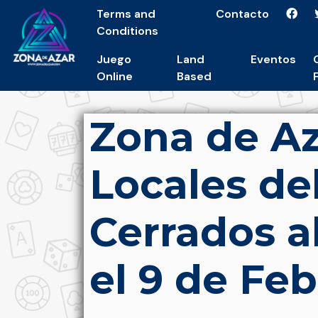
Terms and
Contacto
Conditions
Juego
Land
Eventos
Online
Based
Zona de Az
Locales de
Cerrados a
el 9 de Fe