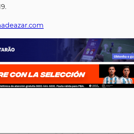
9.
adeazar.com
p
n
l
ernote
Share