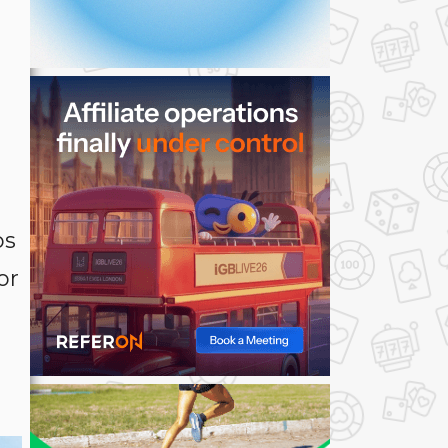
os
or