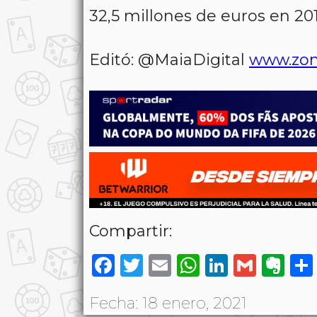
32,5 millones de euros en 201
Editó: @MaiaDigital
www.zon
Compartir:
Facebook
Twitter
Email
WhatsAp
LinkedI
Gmai
Ev
Fecha: 18 enero, 2021