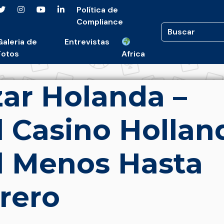
Política de
Compliance
Galeria de
Entrevistas
Fotos
Africa
ar Holanda –
l Casino Hollan
l Menos Hasta
brero