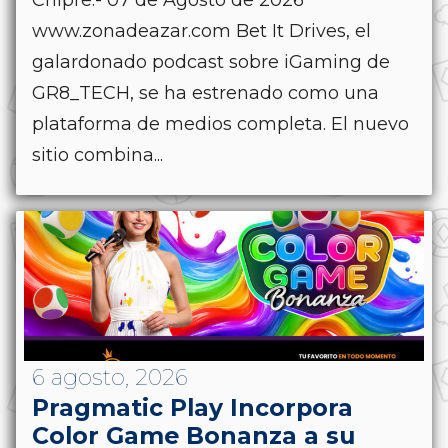
www.zonadeazar.com Bet It Drives, el
galardonado podcast sobre iGaming de
GR8_TECH, se ha estrenado como una
plataforma de medios completa. El nuevo
sitio combina...
6 agosto, 2026
Pragmatic Play Incorpora
Color Game Bonanza a su