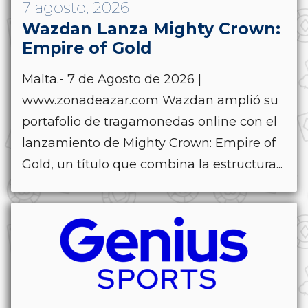
7 agosto, 2026
Wazdan Lanza Mighty Crown:
Empire of Gold
Malta.- 7 de Agosto de 2026 |
www.zonadeazar.com Wazdan amplió su
portafolio de tragamonedas online con el
lanzamiento de Mighty Crown: Empire of
Gold, un título que combina la estructura...