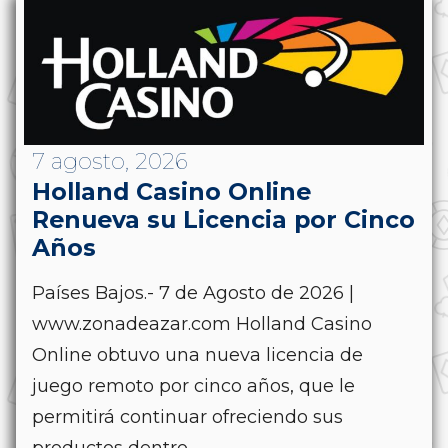
7 agosto, 2026
Holland Casino Online
Renueva su Licencia por Cinco
Años
Países Bajos.- 7 de Agosto de 2026 |
www.zonadeazar.com Holland Casino
Online obtuvo una nueva licencia de
juego remoto por cinco años, que le
permitirá continuar ofreciendo sus
productos dentro...