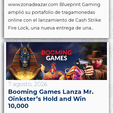
www.zonadeazar.com Blueprint Gaming
amplió su portafolio de tragamonedas
online con el lanzamiento de Cash Strike
Fire Lock, una nueva entrega de una...
7 agosto, 2026
Booming Games Lanza Mr.
Oinkster’s Hold and Win
10,000