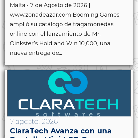
Malta.- 7 de Agosto de 2026 |
www.zonadeazar.com Booming Games
amplió su catálogo de tragamonedas
online con el lanzamiento de Mr.
Oinkster’s Hold and Win 10,000, una
nueva entrega de...
7 agosto, 2026
ClaraTech Avanza con una