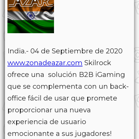
India.- 04 de Septiembre de 2020
www.zonadeazar.com
Skilrock
ofrece una solución B2B iGaming
que se complementa con un back-
office fácil de usar que promete
proporcionar una nueva
experiencia de usuario
emocionante a sus jugadores!