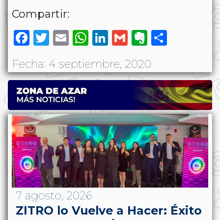
Compartir:
Facebook
Twitter
Email
WhatsApp
LinkedIn
Gmail
Evernote
Share
Fecha: 4 septiembre, 2020
7 agosto, 2026
ZITRO lo Vuelve a Hacer: Éxito