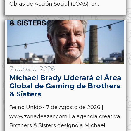
Obras de Acción Social (LOAS), en...
7 agosto, 2026
Michael Brady Liderará el Área
Global de Gaming de Brothers
& Sisters
Reino Unido.- 7 de Agosto de 2026 |
www.zonadeazar.com La agencia creativa
Brothers & Sisters designó a Michael