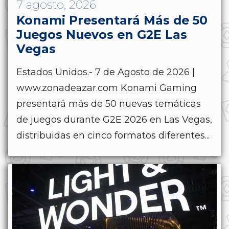
7 agosto, 2026
Konami Presentará Más de 50
Juegos Nuevos en G2E Las
Vegas
Estados Unidos.- 7 de Agosto de 2026 |
www.zonadeazar.com Konami Gaming
presentará más de 50 nuevas temáticas
de juegos durante G2E 2026 en Las Vegas,
distribuidas en cinco formatos diferentes...