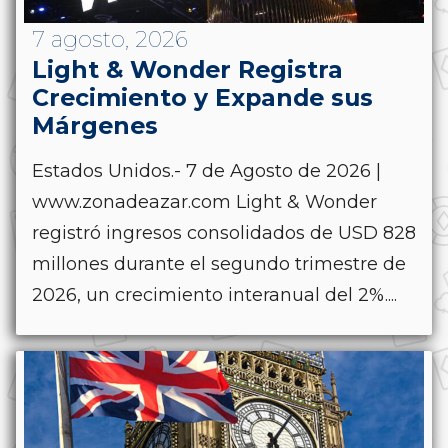
7 agosto, 2026
Light & Wonder Registra
Crecimiento y Expande sus
Márgenes
Estados Unidos.- 7 de Agosto de 2026 |
www.zonadeazar.com Light & Wonder
registró ingresos consolidados de USD 828
millones durante el segundo trimestre de
2026, un crecimiento interanual del 2%....