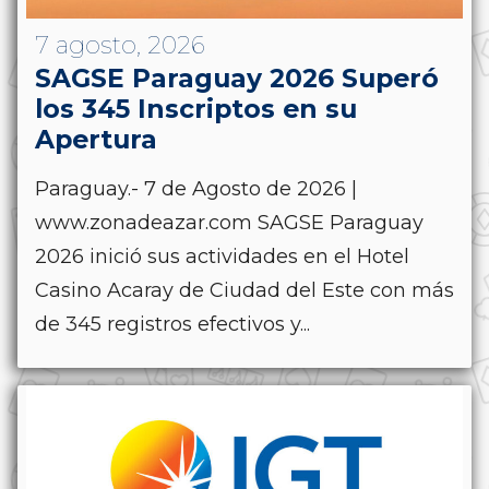
7 agosto, 2026
SAGSE Paraguay 2026 Superó
los 345 Inscriptos en su
Apertura
Paraguay.- 7 de Agosto de 2026 |
www.zonadeazar.com SAGSE Paraguay
2026 inició sus actividades en el Hotel
Casino Acaray de Ciudad del Este con más
de 345 registros efectivos y...