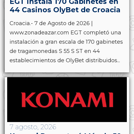
EGT Instala 170 Gabinetes en
44 Casinos OlyBet de Croacia
Croacia.- 7 de Agosto de 2026 |
www.zonadeazar.com EGT completó una
instalación a gran escala de 170 gabinetes
de tragamonedas S 55 S ST en 44
establecimientos de OlyBet distribuidos...
7 agosto, 2026