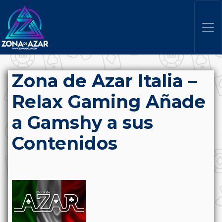
Zona de Azar Italia –
Relax Gaming Añade
a Gamshy a sus
Contenidos