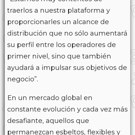
traerlos a nuestra plataforma y
proporcionarles un alcance de
distribución que no sólo aumentará
su perfil entre los operadores de
primer nivel, sino que también
ayudará a impulsar sus objetivos de
negocio”.
En un mercado global en
constante evolución y cada vez más
desafiante, aquellos que
permanezcan esbeltos, flexibles y