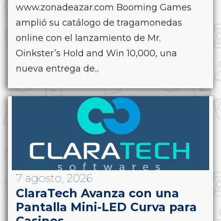
www.zonadeazar.com Booming Games
amplió su catálogo de tragamonedas
online con el lanzamiento de Mr.
Oinkster’s Hold and Win 10,000, una
nueva entrega de...
7 agosto, 2026
ClaraTech Avanza con una
Pantalla Mini-LED Curva para
Casinos