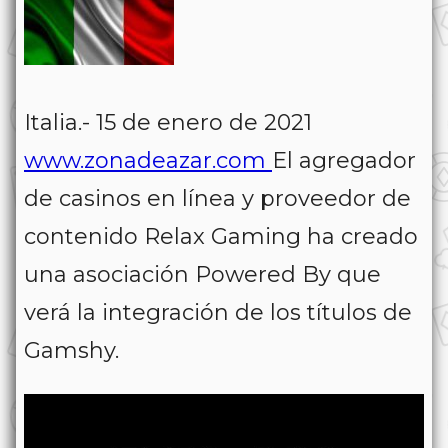
Italia.- 15 de enero de 2021
www.zonadeazar.com
El agregador
de casinos en línea y proveedor de
contenido Relax Gaming ha creado
una asociación Powered By que
verá la integración de los títulos de
Gamshy.