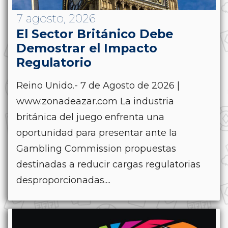
7 agosto, 2026
El Sector Británico Debe
Demostrar el Impacto
Regulatorio
Reino Unido.- 7 de Agosto de 2026 |
www.zonadeazar.com La industria
británica del juego enfrenta una
oportunidad para presentar ante la
Gambling Commission propuestas
destinadas a reducir cargas regulatorias
desproporcionadas....