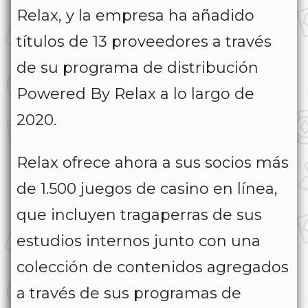
Relax, y la empresa ha añadido
títulos de 13 proveedores a través
de su programa de distribución
Powered By Relax a lo largo de
2020.
Relax ofrece ahora a sus socios más
de 1.500 juegos de casino en línea,
que incluyen tragaperras de sus
estudios internos junto con una
colección de contenidos agregados
a través de sus programas de