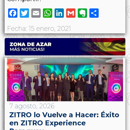
Facebook
Twitter
Email
WhatsApp
LinkedIn
Gmail
Evernote
Share
Fecha: 15 enero, 2021
7 agosto, 2026
ZITRO lo Vuelve a Hacer: Éxito
en ZITRO Experience