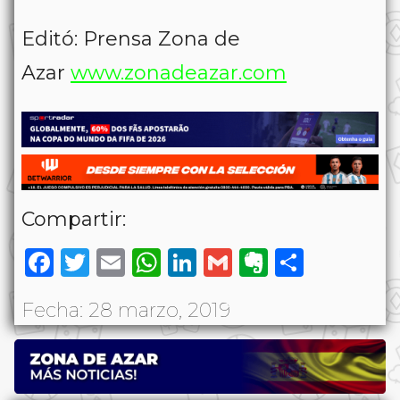
Editó: Prensa Zona de
Azar
www.zonadeazar.com
Compartir:
Facebook
Twitter
Email
WhatsApp
LinkedIn
Gmail
Evernote
Share
Fecha: 28 marzo, 2019