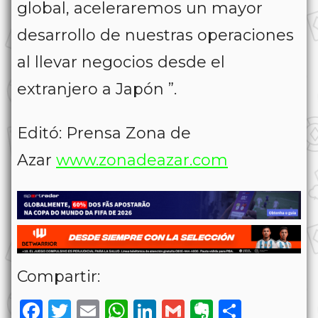
global, aceleraremos un mayor
desarrollo de nuestras operaciones
al llevar negocios desde el
extranjero a Japón ”.
Editó: Prensa Zona de
Azar
www.zonadeazar.com
Compartir:
Facebook
Twitter
Email
WhatsApp
LinkedIn
Gmail
Evernote
Share